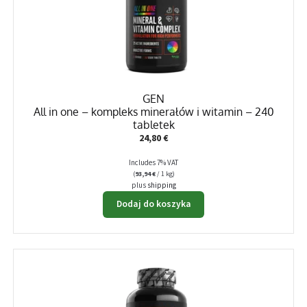
GEN
All in one – kompleks minerałów i witamin – 240
tabletek
24,80
€
Includes 7% VAT
(
93,94
€
/ 1 kg)
plus
shipping
Dodaj do koszyka