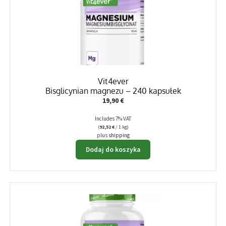
Vit4ever
Bisglicynian magnezu – 240 kapsułek
19,90
€
Includes 7% VAT
(
92,52
€
/ 1 kg)
plus
shipping
Dodaj do koszyka