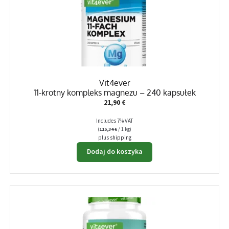
Vit4ever
11-krotny kompleks magnezu – 240 kapsułek
21,90
€
Includes 7% VAT
(
115,34
€
/ 1 kg)
plus
shipping
Dodaj do koszyka