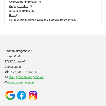
7
produktów
Gotowanie i przekąski
7
7
produktów
Grzyby witalne
7
produktów
11
Akcesoria i różne
11
1
produktów
Bony
1
produkt
2
Sprzedawcy i zawody związane z opieką zdrowotną
2
produkty
Phoenix Drogerie e.K.
Lange Str. 44
37127 Dransfeld
Deutschland
☎ +49 (0)5502-4792241
📧
mail@phoenix-drogerie.de
🌐
phoenix-drogerie.de