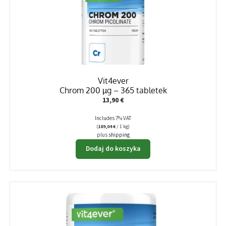
Vit4ever
Chrom 200 µg – 365 tabletek
13,90
€
Includes 7% VAT
(
189,04
€
/ 1 kg)
plus
shipping
Dodaj do koszyka