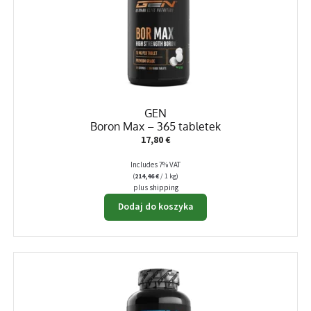
GEN
Boron Max – 365 tabletek
17,80
€
Includes 7% VAT
(
214,46
€
/ 1 kg)
plus
shipping
Dodaj do koszyka