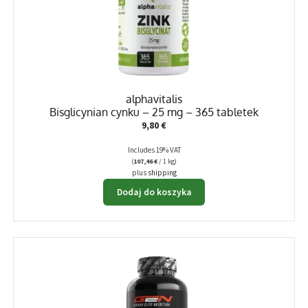
alphavitalis
Bisglicynian cynku – 25 mg – 365 tabletek
9,80
€
Includes 19% VAT
(
107,46
€
/ 1 kg)
plus
shipping
Dodaj do koszyka