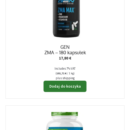
GEN
ZMA – 180 kapsułek
17,80
€
Includes 7% VAT
(
101,71
€
/ 1 kg)
plus
shipping
Dodaj do koszyka