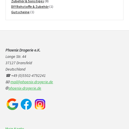
Produkte
8
Zubehör & Sonstiges
8
Produkte
1
DIY Rohstoffe & Zubehör
1
1
Produkt
Gutscheine
1
Produkt
Phoenix Drogerie e.K.
Lange Str. 44
37127 Dransfeld
Deutschland
☎ +49 (0)5502-4792241
📧
mail@phoenix-drogerie.de
🌐
phoenix-drogerie.de
Mein Konto