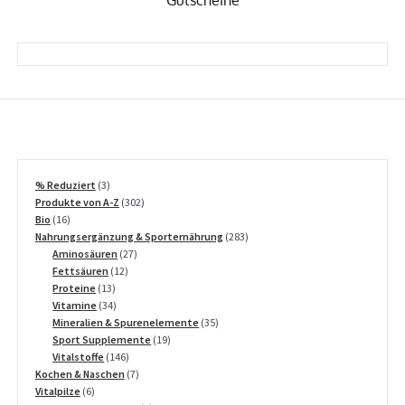
3
% Reduziert
3
Produkte
302
Produkte von A-Z
302
16
Produkte
Bio
16
Produkte
283
Nahrungsergänzung & Sporternährung
283
27
Produkte
Aminosäuren
27
12
Produkte
Fettsäuren
12
13
Produkte
Proteine
13
Produkte
34
Vitamine
34
Produkte
35
Mineralien & Spurenelemente
35
19
Produkte
Sport Supplemente
19
146
Produkte
Vitalstoffe
146
Produkte
7
Kochen & Naschen
7
6
Produkte
Vitalpilze
6