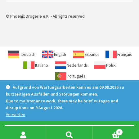
© Phoenix Drogerie e.K. - All rights reserved
Deutsch
English
Español
Français
Italiano
Nederlands
Polski
Português
Aufgrund von Wartungsarbeiten kann es am 09.08.2026 zu
kurzzeitigen Ausfällen und Störungen kommen.
Due to maintenance work, there may be brief outages and
disruptions on 9 August 2026.
Verwerfen
Products
0
search