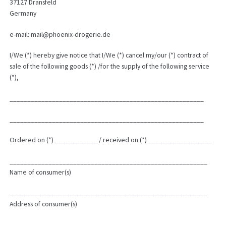
37127 Dransfeld
Germany
e-mail: mail@phoenix-drogerie.de
I/We (*) hereby give notice that I/We (*) cancel my/our (*) contract of
sale of the following goods (*) /for the supply of the following service
(*),
_______________________________________________________
_______________________________________________________
Ordered on (*) ____________ / received on (*) __________________
________________________________________________________
Name of consumer(s)
________________________________________________________
Address of consumer(s)
________________________________________________________