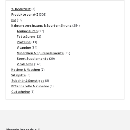
3
% Reduziert
3
Produkte
303
Produkte von A-Z
303
16
Produkte
Bio
16
Produkte
284
Nahrungsergänzung & Sporternährung
284
27
Produkte
Aminosäuren
27
12
Produkte
Fettsäuren
12
13
Produkte
Proteine
13
Produkte
34
Vitamine
34
Produkte
35
Mineralien & Spurenelemente
35
20
Produkte
Sport Supplemente
20
146
Produkte
Vitalstoffe
146
Produkte
7
Kochen & Naschen
7
6
Produkte
Vitalpilze
6
Produkte
8
Zubehör & Sonstiges
8
Produkte
1
DIY Rohstoffe & Zubehör
1
1
Produkt
Gutscheine
1
Produkt