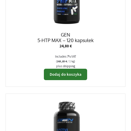
GEN
5-HTP MAX – 120 kapsułek
24,80
€
Includes 7% VAT
(
263,83
€
/ 1 kg)
plus
shipping
Dodaj do koszyka