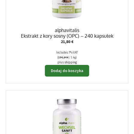
alphavitalis
Ekstrakt z kory sosny (OPC) – 240 kapsułek
21,80
€
Includes 7% VAT
(
194,64
€
/ 1 kg)
plus
shipping
Dodaj do koszyka