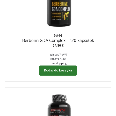
GEN
Berberin GDA Complex – 120 kapsułek
24,80
€
Includes 7% VAT
(
288,37
€
/ 1 kg)
plus
shipping
Dodaj do koszyka