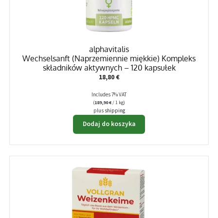
alphavitalis
Wechselsanft (Naprzemiennie miękkie) Kompleks
składników aktywnych – 120 kapsułek
18,80
€
Includes 7% VAT
(
189,90
€
/ 1 kg)
plus
shipping
Dodaj do koszyka