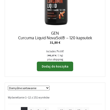
GEN
Curcuma Liquid NovaSol® – 120 kapsułek
31,80
€
Includes 7% VAT
(
441,67
€
/ 1 kg)
plus
shipping
Dodaj do koszyka
Wyświetlanie 1–12 z 151 wyników