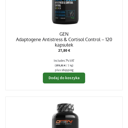
GEN
Adaptogene Antistress & Cortisol Control – 120
kapsułek
27,80
€
Includes 7% VAT
(
259,81
€
/ 1 kg)
plus
shipping
Dodaj do koszyka