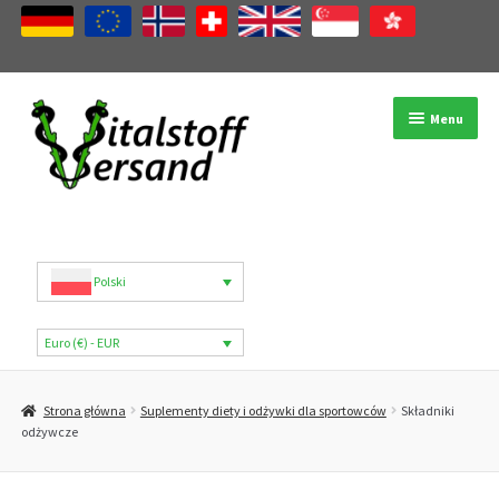
Przejdź
Przejdź
Menu
do
do
nawigacji
treści
Sklep
Kategorie produktów
Polski
Marki
Euro (€) - EUR
Moje konto
Strona główna
Suplementy diety i odżywki dla sportowców
Składniki
B2B
odżywcze
Blog