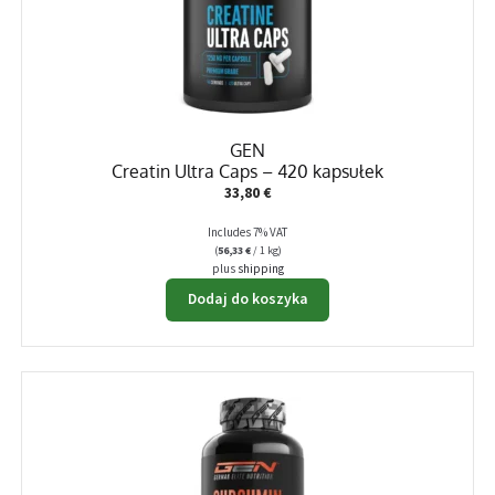
stronie
produktu
GEN
Creatin Ultra Caps – 420 kapsułek
33,80
€
Includes 7% VAT
(
56,33
€
/ 1 kg)
plus
shipping
Dodaj do koszyka