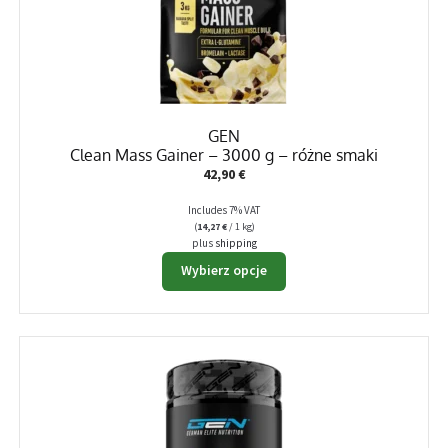
GEN
Clean Mass Gainer – 3000 g – różne smaki
42,90
€
Includes 7% VAT
(
14,27
€
/ 1 kg)
plus
shipping
Ten
Wybierz opcje
produkt
ma
wiele
wariantów.
Opcje
można
wybrać
na