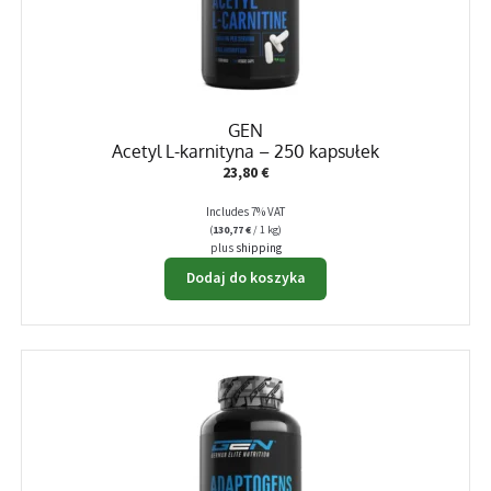
GEN
Acetyl L-karnityna – 250 kapsułek
23,80
€
Includes 7% VAT
(
130,77
€
/ 1 kg)
plus
shipping
Dodaj do koszyka