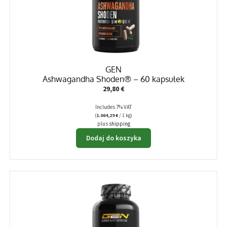
GEN
Ashwagandha Shoden® – 60 kapsułek
29,80
€
Includes 7% VAT
(
1.064,29
€
/ 1 kg)
plus
shipping
Dodaj do koszyka