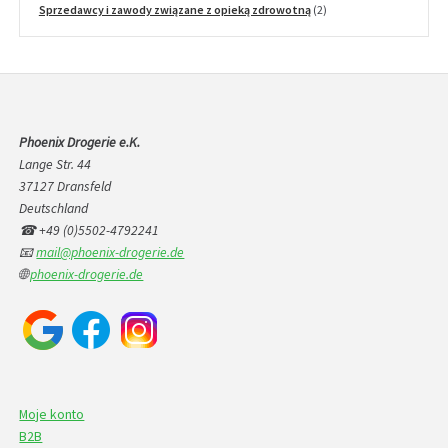
produkt
2
Sprzedawcy i zawody związane z opieką zdrowotną
2
produkty
Phoenix Drogerie e.K.
Lange Str. 44
37127 Dransfeld
Deutschland
☎ +49 (0)5502-4792241
📧
mail@phoenix-drogerie.de
🌐
phoenix-drogerie.de
Moje konto
B2B