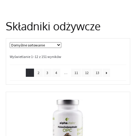
Informacje
Składniki odżywcze
Wyświetlanie 1–12 z 151 wyników
1
2
3
4
…
11
12
13