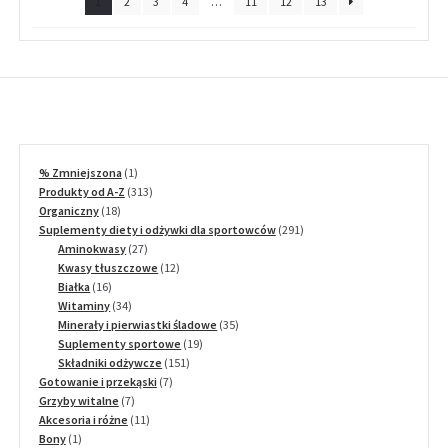
1
2
3
4
…
11
12
13
1
% Zmniejszona
1
produkt
313
Produkty od A-Z
313
18
produktów
Organiczny
18
produktów
291
Suplementy diety i odżywki dla sportowców
291
27
produktów
Aminokwasy
27
produktów
12
Kwasy tłuszczowe
12
16
produktów
Białka
16
produktów
34
Witaminy
34
produkty
35
Minerały i pierwiastki śladowe
35
19
produktów
Suplementy sportowe
19
151
produktów
Składniki odżywcze
151
7
produktów
Gotowanie i przekąski
7
7
produktów
Grzyby witalne
7
produktów
11
Akcesoria i różne
11
1
produktów
Bony
1