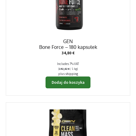
GEN
Bone Force – 180 kapsułek
34,80
€
Includes 7% VAT
(
142,62
€
/ 1 kg)
plus
shipping
Dodaj do koszyka