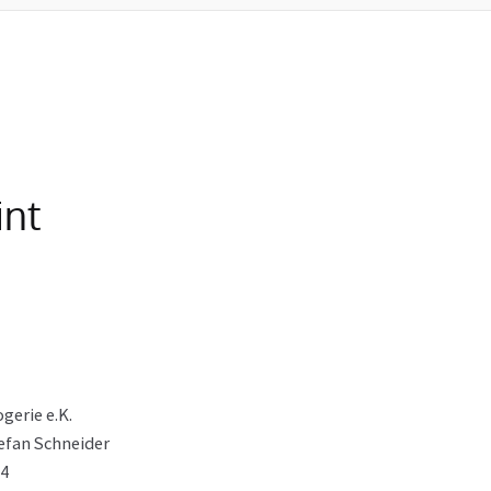
int
gerie e.K.
efan Schneider
44