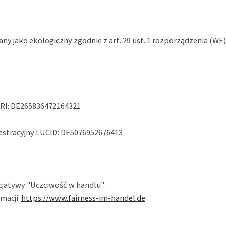
any jako ekologiczny zgodnie z art. 29 ust. 1 rozporządzenia (
RI: DE265836472164321
jestracyjny LUCID: DE5076952676413
cjatywy "Uczciwość w handlu".
rmacji:
https://www.fairness-im-handel.de