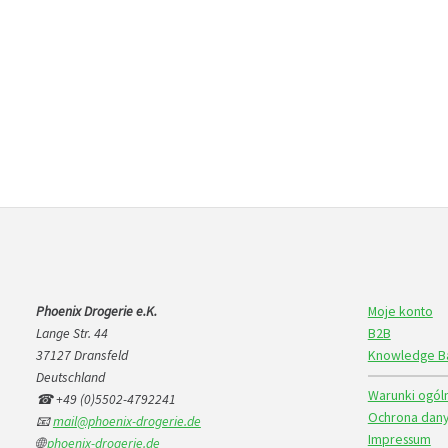
Phoenix Drogerie e.K.
Moje konto
Lange Str. 44
B2B
37127 Dransfeld
Knowledge B
Deutschland
Warunki ogól
☎ +49 (0)5502-4792241
Ochrona dany
📧
mail@phoenix-drogerie.de
Impressum
🌐
phoenix-drogerie.de