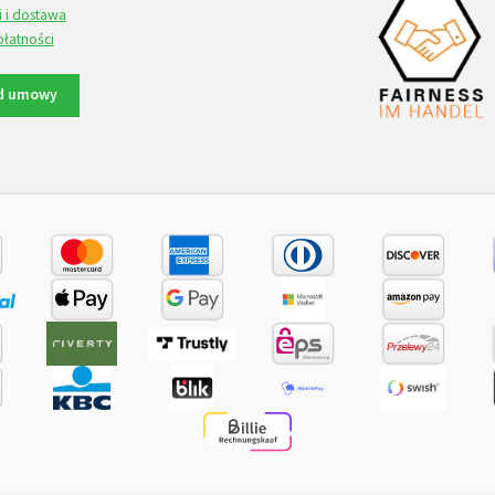
i i dostawa
płatności
d umowy