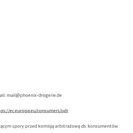
Mail: mail@phoenix-drogerie.de
tps://ec.europa.eu/consumers/odr
ającym spory przed komisją arbitrażową ds. konsumentów.