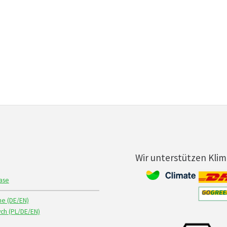
Wir unterstützen Kli
ase
ne (DE/EN)
ch (PL/DE/EN)