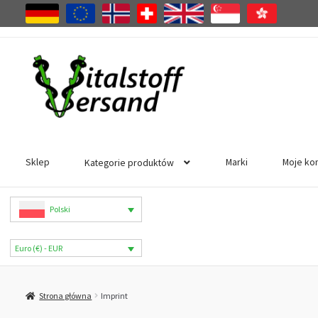
Przejdź
Przejdź
do
do
nawigacji
treści
Sklep
Marki
Moje ko
Kategorie produktów
Polski
Euro (€) - EUR
Strona główna
Imprint