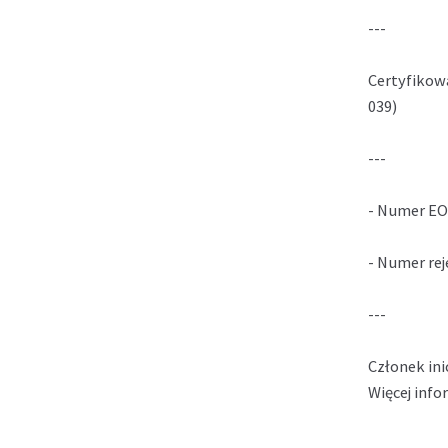
---
Certyfikow
039)
---
- Numer EO
- Numer re
---
Członek ini
Więcej info