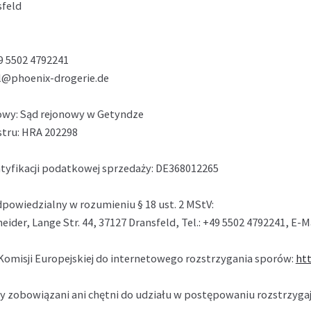
sfeld
9 5502 4792241
il@phoenix-drogerie.de
rowy: Sąd rejonowy w Getyndze
stru: HRA 202298
tyfikacji podatkowej sprzedaży: DE368012265
powiedzialny w rozumieniu § 18 ust. 2 MStV:
eider, Lange Str. 44, 37127 Dransfeld, Tel.: +49 5502 4792241, E-
Komisji Europejskiej do internetowego rozstrzygania sporów:
ht
my zobowiązani ani chętni do udziału w postępowaniu rozstrzyg