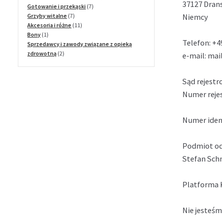
37127 Dran
7
produktów
Gotowanie i przekąski
7
7
produktów
Niemcy
Grzyby witalne
7
produktów
11
Akcesoria i różne
11
1
produktów
Bony
1
Telefon: +4
produkt
Sprzedawcy i zawody związane z opieką
2
zdrowotną
2
e-mail: ma
produkty
Sąd rejest
Numer reje
Numer iden
Podmiot od
Stefan Schn
Platforma 
Nie jesteś