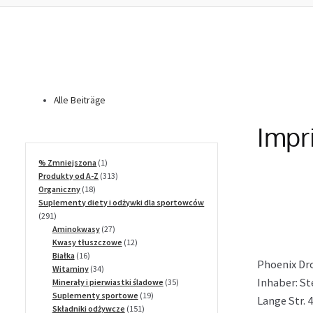
Alle Beiträge
Impr
1
% Zmniejszona
1
produkt
313
Produkty od A-Z
313
18
produktów
Organiczny
18
produktów
Suplementy diety i odżywki dla sportowców
291
291
produktów
27
Aminokwasy
27
produktów
12
Kwasy tłuszczowe
12
16
produktów
Białka
16
Phoenix Dro
produktów
34
Witaminy
34
Inhaber: St
produkty
35
Minerały i pierwiastki śladowe
35
19
produktów
Suplementy sportowe
19
Lange Str. 
151
produktów
Składniki odżywcze
151