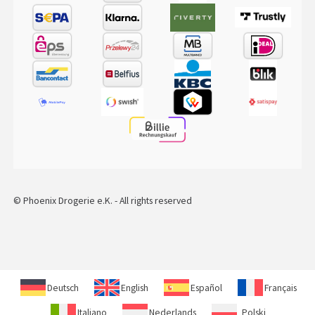
© Phoenix Drogerie e.K. - All rights reserved
Deutsch
English
Español
Français
Italiano
Nederlands
Polski