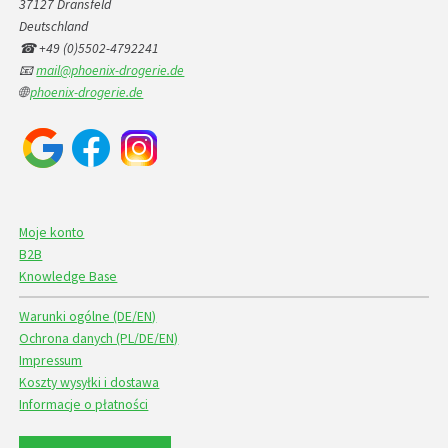
37127 Dransfeld
Deutschland
☎ +49 (0)5502-4792241
📧
mail@phoenix-drogerie.de
🌐
phoenix-drogerie.de
Moje konto
B2B
Knowledge Base
Warunki ogólne (DE/EN)
Ochrona danych (PL/DE/EN)
Impressum
Koszty wysyłki i dostawa
Informacje o płatności