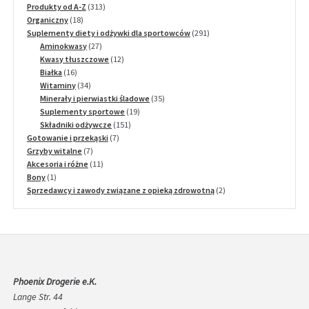
produkt
313
Produkty od A-Z
313
18
produktów
Organiczny
18
produktów
291
Suplementy diety i odżywki dla sportowców
291
27
produktów
Aminokwasy
27
produktów
12
Kwasy tłuszczowe
12
16
produktów
Białka
16
produktów
34
Witaminy
34
produkty
35
Minerały i pierwiastki śladowe
35
19
produktów
Suplementy sportowe
19
151
produktów
Składniki odżywcze
151
7
produktów
Gotowanie i przekąski
7
7
produktów
Grzyby witalne
7
produktów
11
Akcesoria i różne
11
1
produktów
Bony
1
produkt
2
Sprzedawcy i zawody związane z opieką zdrowotną
2
produkty
Phoenix Drogerie e.K.
Lange Str. 44