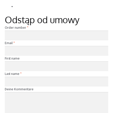
Alle Beiträge
Informacje
Odstąp od umowy
Required
Order number
*
Required
Email
*
First name
Required
Last name
*
Page URI *Required
Deine Kommentare