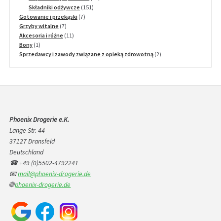
151
produktów
Składniki odżywcze
151
7
produktów
Gotowanie i przekąski
7
7
produktów
Grzyby witalne
7
produktów
11
Akcesoria i różne
11
1
produktów
Bony
1
produkt
2
Sprzedawcy i zawody związane z opieką zdrowotną
2
produkty
Phoenix Drogerie e.K.
Lange Str. 44
37127 Dransfeld
Deutschland
☎ +49 (0)5502-4792241
📧
mail@phoenix-drogerie.de
🌐
phoenix-drogerie.de