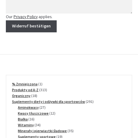
Our
Privacy Policy
applies.
Widerruf bestätigen
1
% Zmniejszona
1
produkt
313
Produkty od A-Z
313
18
produktów
Organiczny
18
produktów
291
Suplementy diety i odżywki dla sportowców
291
27
produktów
Aminokwasy
27
produktów
12
Kwasy tłuszczowe
12
16
produktów
Białka
16
produktów
34
Witaminy
34
produkty
35
Minerały i pierwiastki śladowe
35
19
produktów
Suplementy sportowe
19