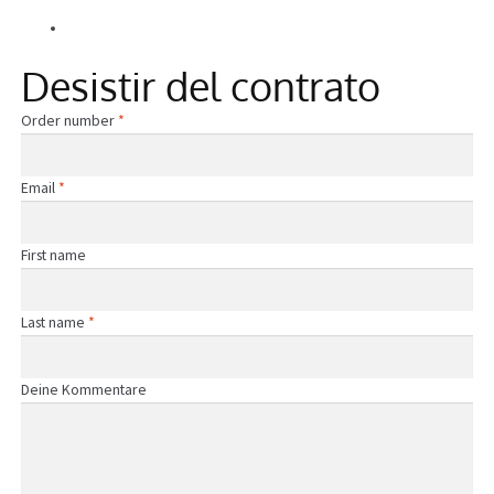
Alle Beiträge
Información
Desistir del contrato
Required
Order number
*
Required
Email
*
First name
Required
Last name
*
Page URI *Required
Deine Kommentare