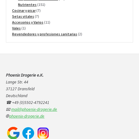
151
productos
Nutrientes
151
7
productos
Cocinar y picar
7
7
productos
Setas vitales
7
productos
11
Accesorios y Varios
11
1
productos
Vales
1
producto
2
Revendedores y profesiones sanitarias
2
productos
Phoenix Drogerie e.K.
Lange Str. 44
37127 Dransfeld
Deutschland
☎ +49 (0)5502-4792241
📧
mail@phoenix-drogerie.de
🌐
phoenix-drogerie.de