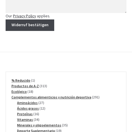
Our
Privacy Policy
applies.
Widerruf bestätigen
1
% Reducido
1
producto
313
Productos de A-Z
313
18
productos
Ecológico
18
productos
291
Complementos alimenticios y nutrición deportiva
291
27
productos
Aminoácidos
27
productos
12
Ácidos grasos
12
16
productos
Proteínas
16
productos
34
Vitaminas
34
productos
35
Minerales y oligoelementos
35
19
productos
Deporte Suplementario
19