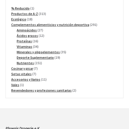
1
% Reducido
1
producto
313
Productos de A-Z
313
18
productos
Ecológico
18
productos
291
Complementos alimenticios y nutrición deportiva
291
27
productos
Aminoácidos
27
productos
12
Ácidos grasos
12
16
productos
Proteínas
16
productos
34
Vitaminas
34
productos
35
Minerales y oligoelementos
35
19
productos
Deporte Suplementario
19
151
productos
Nutrientes
151
7
productos
Cocinar y picar
7
7
productos
Setas vitales
7
productos
11
Accesorios y Varios
11
1
productos
Vales
1
producto
2
Revendedores y profesiones sanitarias
2
productos
Phoenix Drogerie e.K.