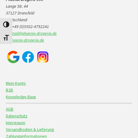
Lange Str. 44
37127 Dransfeld
Deutschland
Alternar alto contraste
☎ +49 (0)5502-4792241
📧
mail@phoenix-drogerie.de
Alternar tamaño de letra
🌐
phoenix-drogerie.de
Mein Konto
B2B
Knowledge Base
AGB
Datenschutz
Impressum
Versandkosten & Lieferung
Zahlungsinformationen