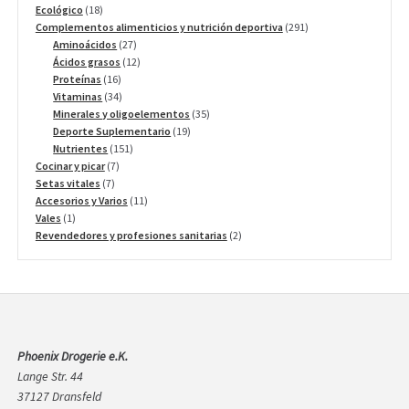
18
productos
Ecológico
18
productos
291
Complementos alimenticios y nutrición deportiva
291
27
productos
Aminoácidos
27
productos
12
Ácidos grasos
12
16
productos
Proteínas
16
productos
34
Vitaminas
34
productos
35
Minerales y oligoelementos
35
19
productos
Deporte Suplementario
19
151
productos
Nutrientes
151
7
productos
Cocinar y picar
7
7
productos
Setas vitales
7
productos
11
Accesorios y Varios
11
1
productos
Vales
1
producto
2
Revendedores y profesiones sanitarias
2
productos
Phoenix Drogerie e.K.
Lange Str. 44
37127 Dransfeld