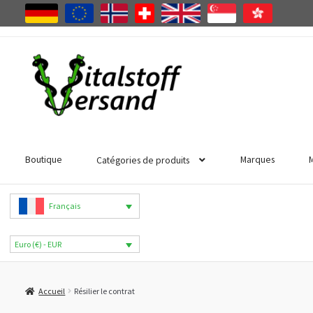
Aller
Aller
à
au
la
contenu
navigation
Boutique
Marques
Catégories de produits
Français
Euro (€) - EUR
Accueil
Résilier le contrat