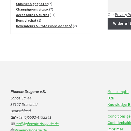
produits
7
Cuisiner & grignoter
7
produits
7
Champignons vitaux
7
Our
Privacy P
produits
11
Accessoires & autres
11
1
produits
Bons d'achat
1
Widerruf 
produit
2
Revendeurs & Professions de santé
2
produits
Phoenix Drogerie e.K.
Mon compte
Lange Str. 44
B2B
37127 Dransfeld
Knowledge B
Deutschland
Conditions gé
☎ +49 (0)5502-4792241
Confidentialit
📧
mail@phoenix-drogerie.de
Imprimer
🌐
phoenix-drogerie.de