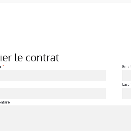
ier le contrat
Required
er
quired
*
Emai
Last
ntare