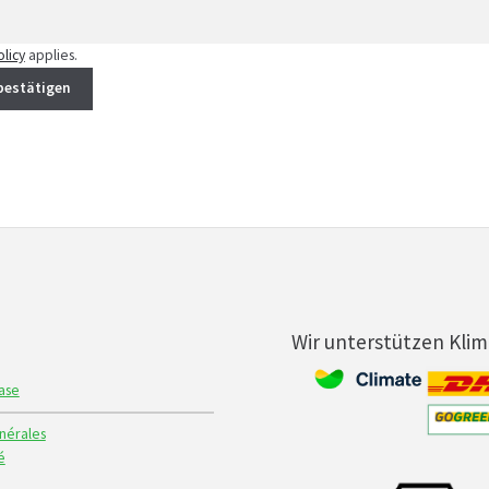
olicy
applies.
bestätigen
Wir unterstützen Kli
ase
nérales
é