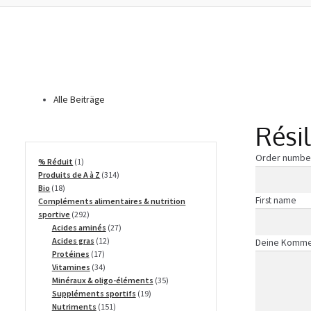
Alle Beiträge
Résil
Order numb
Page URI *Re
1
% Réduit
1
produit
314
Produits de A à Z
314
18
produits
Bio
18
First name
produits
Compléments alimentaires & nutrition
292
sportive
292
produits
27
Acides aminés
27
12
produits
Acides gras
12
Deine Komme
17
produits
Protéines
17
produits
34
Vitamines
34
produits
35
Minéraux & oligo-éléments
35
19
produits
Suppléments sportifs
19
151
produits
Nutriments
151