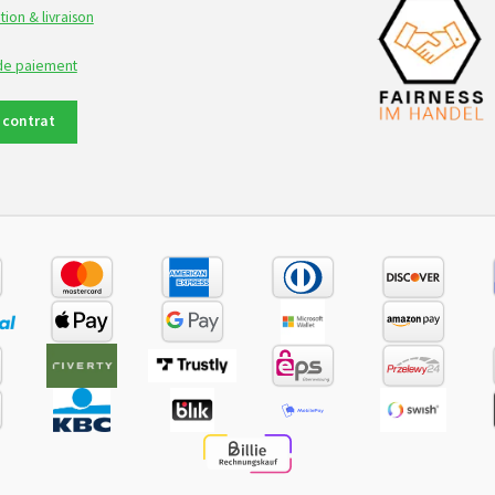
tion & livraison
 de paiement
e contrat