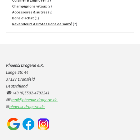
Cuisiner & grignoter
7
produits
7
Champignons vitaux
7
produits
8
Accessoires & autres
8
1
produits
Bons d'achat
1
produit
2
Revendeurs & Professions de santé
2
produits
Phoenix Drogerie e.K.
Lange Str. 44
37127 Dransfeld
Deutschland
☎ +49 (0)5502-4792241
📧
mail@phoenix-drogerie.de
🌐
phoenix-drogerie.de