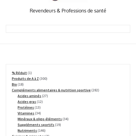
Revendeurs & Professions de santé
1
% Réduit
1
produit
300
Produits de A à Z
300
18
produits
Bio
18
produits
282
Compléments alimentaires & nutrition sportive
282
27
produits
Acides aminés
27
12
produits
Acides gras
12
13
produits
Protéines
13
produits
34
Vitamines
34
produits
34
Minéraux & oligo-éléments
34
19
produits
Suppléments sportifs
19
146
produits
Nutriments
146
produits
7