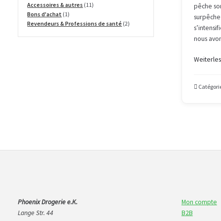
produits
11
Accessoires & autres
11
pêche son
1
produits
Bons d'achat
1
surpêche 
produit
2
Revendeurs & Professions de santé
2
s’intensi
produits
nous avo
Weiterle
Catégorie
Phoenix Drogerie e.K.
Mon compte
Lange Str. 44
B2B