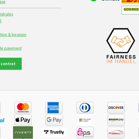
ase
nérales
é
tion & livraison
 de paiement
e contrat