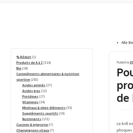
Alle B
1
% Réduit
1
produit
314
Publié le
30
Produits de A à Z
314
Pou
18
produits
Bio
18
produits
Compléments alimentaires & nutrition
292
sportive
292
pro
produits
27
Acides aminés
27
12
produits
Acides gras
12
de 
17
produits
Protéines
17
produits
34
Vitamines
34
produits
35
Minéraux & oligo-éléments
35
19
produits
Suppléments sportifs
19
151
produits
Nutriments
151
Le krill e
produits
7
Cuisiner & grignoter
7
produits
7
phoques 
Champignons vitaux
7