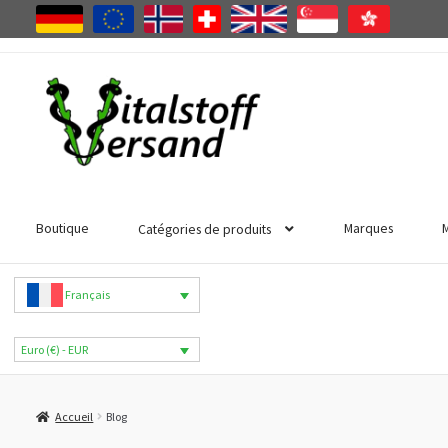
Aller
Aller
à
au
la
contenu
navigation
Boutique
Marques
Catégories de produits
Français
Euro (€) - EUR
Accueil
Blog