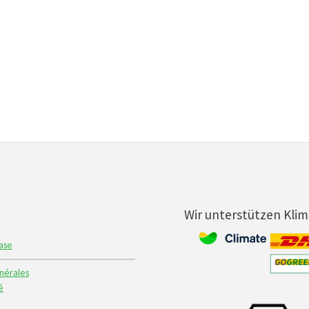
Wir unterstützen Kli
ase
nérales
é