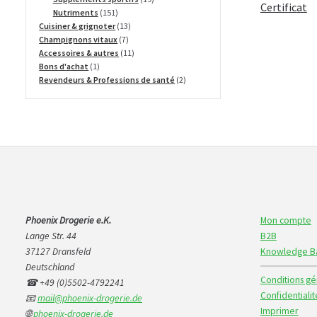
Certificat
151
produits
Nutriments
151
produits
13
Cuisiner & grignoter
13
7
produits
Champignons vitaux
7
produits
11
Accessoires & autres
11
1
produits
Bons d'achat
1
produit
2
Revendeurs & Professions de santé
2
produits
Phoenix Drogerie e.K.
Mon compte
Lange Str. 44
B2B
37127 Dransfeld
Knowledge B
Deutschland
Conditions gé
☎ +49 (0)5502-4792241
Confidentialit
📧
mail@phoenix-drogerie.de
Imprimer
🌐
phoenix-drogerie.de