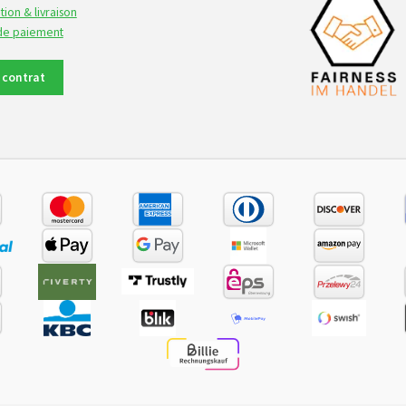
tion & livraison
 de paiement
e contrat