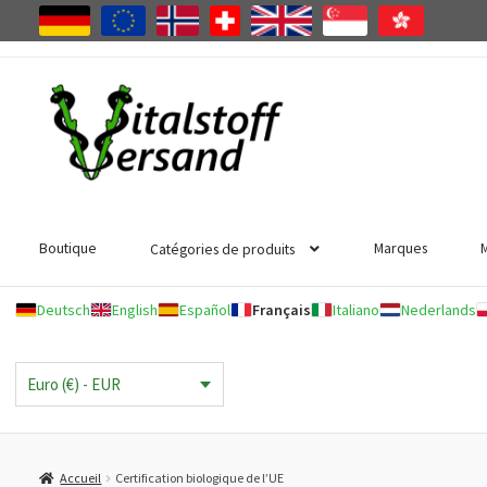
Aller
Aller
à
au
la
contenu
navigation
Boutique
Marques
Catégories de produits
Deutsch
English
Español
Français
Italiano
Nederlands
Euro (€) - EUR
Accueil
Certification biologique de l’UE