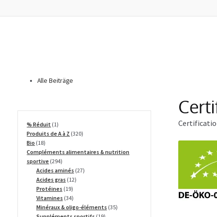
Alle Beiträge
Certi
Certificati
1
% Réduit
1
produit
320
Produits de A à Z
320
18
produits
Bio
18
produits
Compléments alimentaires & nutrition
294
sportive
294
produits
27
Acides aminés
27
12
produits
Acides gras
12
19
produits
Protéines
19
produits
34
Vitamines
34
produits
35
Minéraux & oligo-éléments
35
19
produits
Suppléments sportifs
19