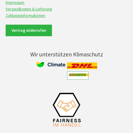
Impressum
Versandkosten & Lieferung
Zahlungsinformationen
Vertrag widerrufen
Wir unterstützen Klimaschutz