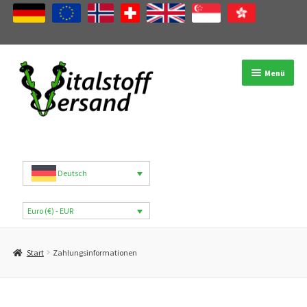
Zur
Zum
Menü
Navigation
Inhalt
springen
springen
Shop
Produktkategorien
Deutsch
Marken
Euro (€) - EUR
Mein Konto
Start
Zahlungsinformationen
B2B
Blog