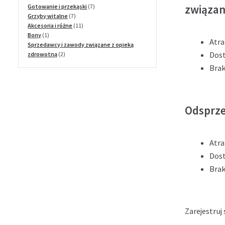
7
produktów
związan
Gotowanie i przekąski
7
7
produktów
Grzyby witalne
7
produktów
11
Akcesoria i różne
11
1
produktów
Bony
1
Atra
produkt
Sprzedawcy i zawody związane z opieką
Dos
2
zdrowotną
2
produkty
Brak
Odsprz
Atra
Dos
Brak
Zarejestruj 