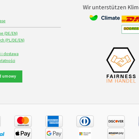
Wir unterstützen Kli
ase
ne (DE/EN)
ch (PL/DE/EN)
i i dostawa
płatności
d umowy