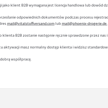
i jako klient B2B wymagana jest licencja handlowa lub dowód dzi
rzesłanie odpowiednich dokumentów podczas procesu rejestracji 
dres
mail@vitalstoffversand.com
lub
mail@phoenix-drogerie.de.
 klienta B2B zostanie następnie ręcznie sprawdzone przez nas 
 aktywacji masz normalny dostęp klienta i widzisz standardowe
 dobrą współpracę.