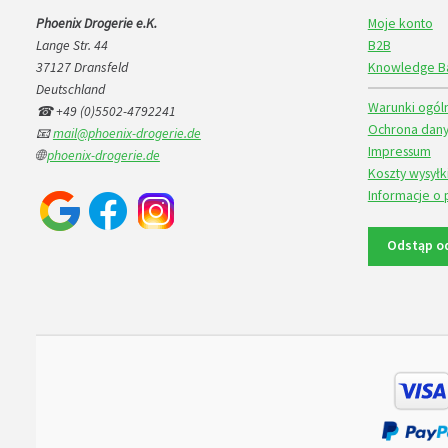
Phoenix Drogerie e.K.
Moje konto
Lange Str. 44
B2B
37127 Dransfeld
Knowledge B
Deutschland
Warunki ogól
☎ +49 (0)5502-4792241
Ochrona dany
📧
mail@phoenix-drogerie.de
Impressum
🌐
phoenix-drogerie.de
Koszty wysyłk
Informacje o 
Odstąp o