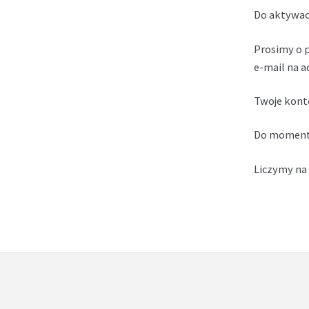
Do aktywacj
Prosimy o p
e-mail na a
Twoje konto
Do momentu
Liczymy na