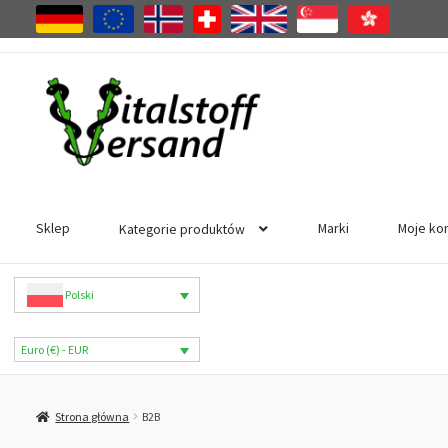
Przejdź
Przejdź
do
do
nawigacji
treści
Sklep
Marki
Moje ko
Kategorie produktów
Polski
Euro (€) - EUR
Strona główna
B2B