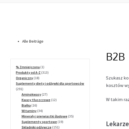
Alle Beiträge
B2B
1
% Zmniejszona
1
produkt
313
Produkty od A-Z
313
Szukasz kom
18
produktów
Organiczny
18
produktów
Suplementy diety i odżywki dla sportowców
kosztów wy
291
291
produktów
27
Aminokwasy
27
W takim raz
produktów
12
Kwasy tłuszczowe
12
16
produktów
Białka
16
produktów
34
Witaminy
34
produkty
35
Minerały i pierwiastki śladowe
35
19
produktów
Suplementy sportowe
19
Lekarze
151
produktów
Składniki odżywcze
151