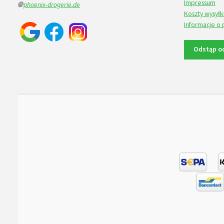
Impressum
🌐
phoenix-drogerie.de
Koszty wysyłk
Informacje o 
Odstąp o