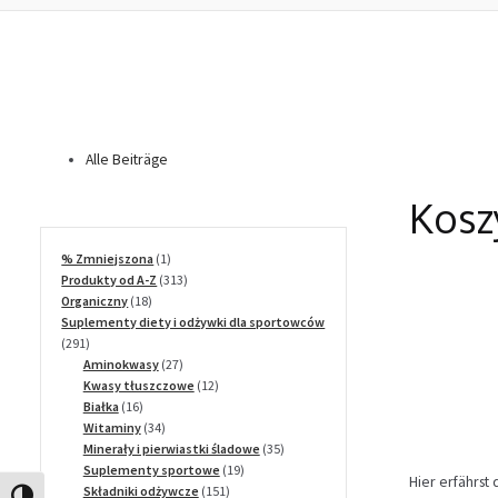
Alle Beiträge
Kosz
1
% Zmniejszona
1
produkt
313
Produkty od A-Z
313
18
produktów
Organiczny
18
produktów
Suplementy diety i odżywki dla sportowców
291
291
produktów
27
Aminokwasy
27
produktów
12
Kwasy tłuszczowe
12
16
produktów
Białka
16
produktów
34
Witaminy
34
produkty
35
Minerały i pierwiastki śladowe
35
19
produktów
Suplementy sportowe
19
Hier erfährst
151
produktów
Składniki odżywcze
151