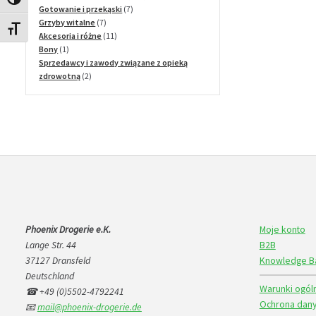
Toggle High Contrast
7
produktów
Gotowanie i przekąski
7
7
produktów
Grzyby witalne
7
Toggle Font size
produktów
11
Akcesoria i różne
11
1
produktów
Bony
1
produkt
Sprzedawcy i zawody związane z opieką
2
zdrowotną
2
produkty
Phoenix Drogerie e.K.
Moje konto
Lange Str. 44
B2B
37127 Dransfeld
Knowledge B
Deutschland
Warunki ogól
☎ +49 (0)5502-4792241
Ochrona dany
📧
mail@phoenix-drogerie.de