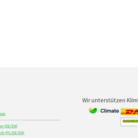
Wir unterstützen Kli
ase
ne (DE/EN)
ch (PL/DE/EN)