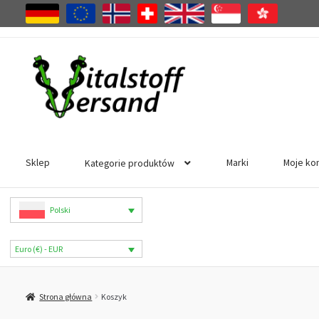
Przejdź
Przejdź
do
do
nawigacji
treści
Sklep
Marki
Moje ko
Kategorie produktów
Polski
Euro (€) - EUR
Strona główna
Koszyk