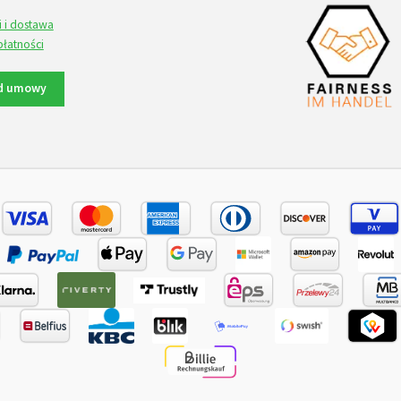
i i dostawa
płatności
d umowy