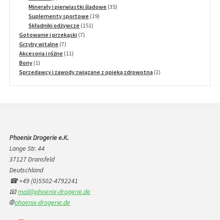
produkty
35
Minerały i pierwiastki śladowe
35
19
produktów
Suplementy sportowe
19
151
produktów
Składniki odżywcze
151
7
produktów
Gotowanie i przekąski
7
7
produktów
Grzyby witalne
7
produktów
11
Akcesoria i różne
11
1
produktów
Bony
1
produkt
2
Sprzedawcy i zawody związane z opieką zdrowotną
2
produkty
Phoenix Drogerie e.K.
Lange Str. 44
37127 Dransfeld
Deutschland
☎ +49 (0)5502-4792241
📧
mail@phoenix-drogerie.de
🌐
phoenix-drogerie.de