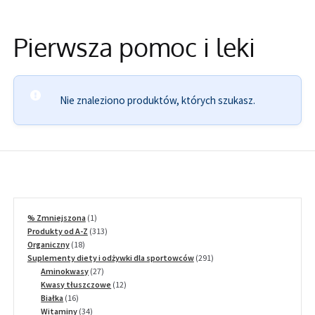
Informacje
Pierwsza pomoc i leki
Nie znaleziono produktów, których szukasz.
1
% Zmniejszona
1
produkt
313
Produkty od A-Z
313
18
produktów
Organiczny
18
produktów
291
Suplementy diety i odżywki dla sportowców
291
27
produktów
Aminokwasy
27
produktów
12
Kwasy tłuszczowe
12
16
produktów
Białka
16
produktów
34
Witaminy
34