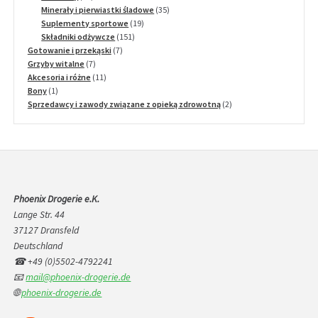
produkty
35
Minerały i pierwiastki śladowe
35
19
produktów
Suplementy sportowe
19
151
produktów
Składniki odżywcze
151
7
produktów
Gotowanie i przekąski
7
7
produktów
Grzyby witalne
7
produktów
11
Akcesoria i różne
11
1
produktów
Bony
1
produkt
2
Sprzedawcy i zawody związane z opieką zdrowotną
2
produkty
Phoenix Drogerie e.K.
Lange Str. 44
37127 Dransfeld
Deutschland
☎ +49 (0)5502-4792241
📧
mail@phoenix-drogerie.de
🌐
phoenix-drogerie.de