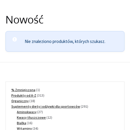
Informacje
Nowość
Nie znaleziono produktów, których szukasz.
1
% Zmniejszona
1
produkt
313
Produkty od A-Z
313
18
produktów
Organiczny
18
produktów
291
Suplementy diety i odżywki dla sportowców
291
27
produktów
Aminokwasy
27
produktów
12
Kwasy tłuszczowe
12
16
produktów
Białka
16
produktów
34
Witaminy
34