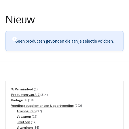
Informatie
Nieuw
Geen producten gevonden die aan je selectie voldoen.
1
% Verminderd
1
product
314
Producten van A-Z
314
18
producten
Biologisch
18
producten
292
Voedingssupplementen & sportvoeding
292
27
producten
Aminozuren
27
12
producten
Vetzuren
12
17
producten
Eiwitten
17
producten
34
Vitaminen
34