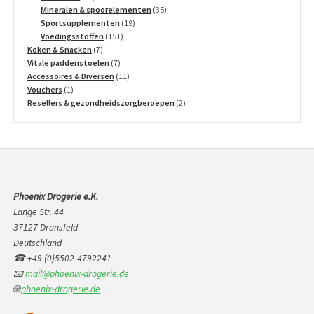
producten
35
Mineralen & spoorelementen
35
19
producten
Sportsupplementen
19
151
producten
Voedingsstoffen
151
7
producten
Koken & Snacken
7
producten
7
Vitale paddenstoelen
7
producten
11
Accessoires & Diversen
11
1
producten
Vouchers
1
product
2
Resellers & gezondheidszorgberoepen
2
producten
Phoenix Drogerie e.K.
Lange Str. 44
37127 Dransfeld
Deutschland
☎ +49 (0)5502-4792241
📧
mail@phoenix-drogerie.de
🌐
phoenix-drogerie.de