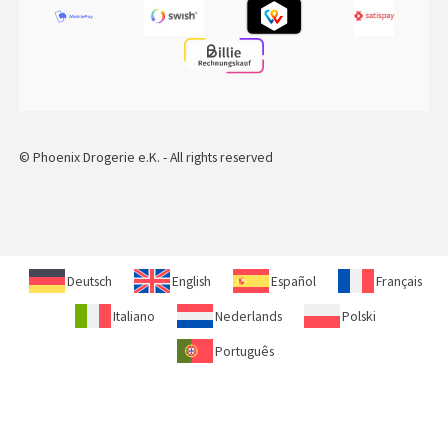
© Phoenix Drogerie e.K. - All rights reserved
Deutsch
English
Español
Français
Italiano
Nederlands
Polski
Português