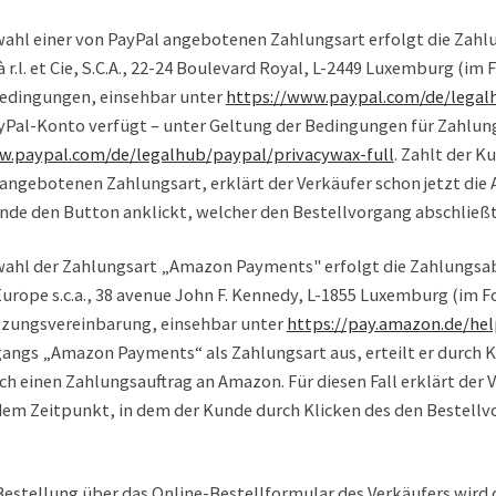
ahl einer von PayPal angebotenen Zahlungsart erfolgt die Zahl
à r.l. et Cie, S.C.A., 22-24 Boulevard Royal, L-2449 Luxemburg (im
dingungen, einsehbar unter
https://www.paypal.com
/de
/legal
ayPal-Konto verfügt – unter Geltung der Bedingungen für Zahlun
w.paypal.com
/de
/legalhub
/paypal
/privacywax-full
. Zahlt der 
angebotenen Zahlungsart, erklärt der Verkäufer schon jetzt di
nde den Button anklickt, welcher den Bestellvorgang abschließt
wahl der Zahlungsart „Amazon Payments" erfolgt die Zahlungsa
urope s.c.a., 38 avenue John F. Kennedy, L-1855 Luxemburg (im
zungsvereinbarung, einsehbar unter
https://pay.amazon.de
/he
gangs „Amazon Payments“ als Zahlungsart aus, erteilt er durch 
ch einen Zahlungsauftrag an Amazon. Für diesen Fall erklärt der
dem Zeitpunkt, in dem der Kunde durch Klicken des den Bestel
Bestellung über das Online-Bestellformular des Verkäufers wird