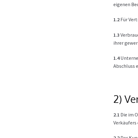
eigenen Bed
1.2
Für Vert
1.3
Verbrauc
ihrer gewer
1.4
Unterneh
Abschluss e
2) Ve
2.1
Die im O
Verkäufers 
2.2
Der Kund