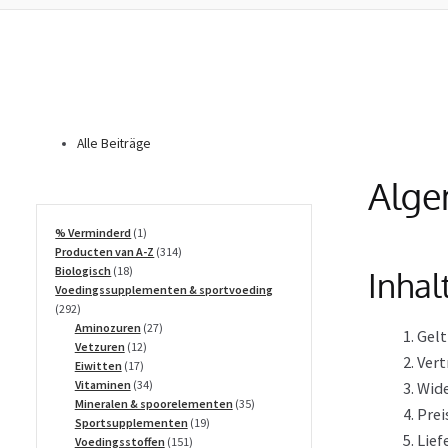
Alle Beiträge
Alge
1
% Verminderd
1
product
314
Producten van A-Z
314
18
producten
Biologisch
18
Inhal
producten
Voedingssupplementen & sportvoeding
292
292
producten
27
Aminozuren
27
Gel
12
producten
Vetzuren
12
Vert
17
producten
Eiwitten
17
producten
34
Vitaminen
34
Wide
producten
35
Mineralen & spoorelementen
35
Pre
19
producten
Sportsupplementen
19
Lief
151
producten
Voedingsstoffen
151