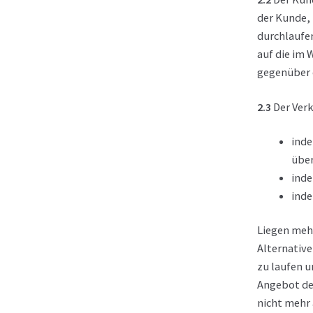
der Kunde,
durchlaufen
auf die im 
gegenüber 
2.3
Der Verk
inde
über
inde
inde
Liegen meh
Alternative
zu laufen u
Angebot des
nicht mehr 