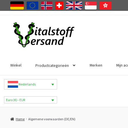
Ga
Ga
door
naar
naar
de
navigatie
inhoud
Winkel
Merken
Mijn a
Productcategorieën
Nederlands
Euro (€) - EUR
Home
Algemene voorwaarden (DE/EN)