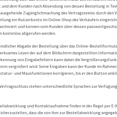
 und dem Kunden nach Absendung von dessen Bestellung in Textfor
nausgehende Zugänglichmachung des Vertragstextes durch den Ve
ellung ein Nutzerkonto im Online-Shop des Verkäufers eingericht
 archiviert und können vom Kunden über dessen passwortgesch
n kostenlos abgerufen werden.
indlicher Abgabe der Bestellung über das Online-Bestellformul
erksames Lesen der auf dem Bildschirm dargestellten Informatio
kennung von Eingabefehlern kann dabei die Vergrößerungsfunktio
irm vergrößert wird. Seine Eingaben kann der Kunde im Rahmen 
statur- und Mausfunktionen korrigieren, bis er den Button ankli
Vertragsschluss stehen unterschiedliche Sprachen zur Verfügun
ellabwicklung und Kontaktaufnahme finden in der Regel per E-M
icherzustellen, dass die von ihm zur Bestellabwicklung angegebe