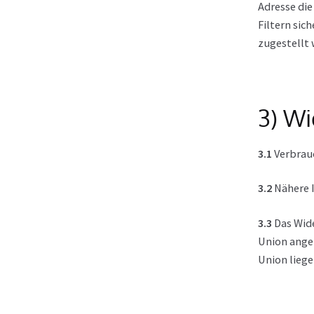
Adresse di
Filtern sic
zugestellt
3) Wi
3.1
Verbrauc
3.2
Nähere I
3.3
Das Wide
Union ange
Union liege