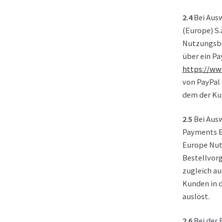
2.4
Bei Ausw
(Europe) S.
Nutzungsbe
über ein P
https://ww
von PayPal 
dem der Ku
2.5
Bei Aus
Payments E
Europe Nut
Bestellvor
zugleich au
Kunden in 
auslöst.
2.6
Bei der 