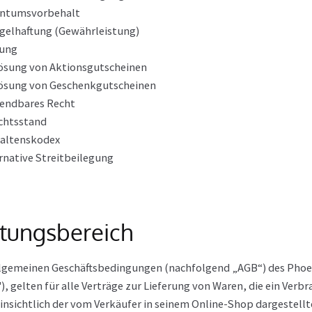
entumsvorbehalt
elhaftung (Gewährleistung)
tung
ösung von Aktionsgutscheinen
lösung von Geschenkgutscheinen
endbares Recht
chtsstand
haltenskodex
rnative Streitbeilegung
ltungsbereich
lgemeinen Geschäftsbedingungen (nachfolgend „AGB“) des Phoeni
), gelten für alle Verträge zur Lieferung von Waren, die ein V
insichtlich der vom Verkäufer in seinem Online-Shop dargestell