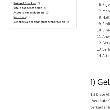
7
producten
Koken & Snacken
7
Eig
producten
7
Vitale paddenstoelen
7
Mäng
producten
11
Accessoires & Diversen
11
Haf
1
producten
Vouchers
1
product
2
Resellers & gezondheidszorgberoepen
2
Einl
producten
Ein
Anw
Geri
Ver
Alte
1) Ge
1.1
Diese Al
„Verkäufer"
Verkäufer h