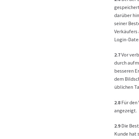
gespeichert
darüber hi
seiner Best
Verkäufers
Login-Date
2.7
Vor verb
durch aufm
besseren Er
dem Bildsch
üblichen Ta
2.8
Für den 
angezeigt.
2.9
Die Best
Kunde hat s