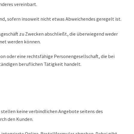
nderes vereinbart.
d, sofern insoweit nicht etwas Abweichendes geregelt ist.
htsgeschäft zu Zwecken abschließt, die überwiegend weder
hnet werden können.
on oder eine rechtsfähige Personengesellschaft, die bei
tändigen beruflichen Tätigkeit handelt.
tellen keine verbindlichen Angebote seitens des
urch den Kunden.
integrierte Online-Bestellformular abgeben. Dabei gibt