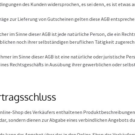
ingungen des Kunden widersprochen, es sei denn, es ist etwas a
räge zur Lieferung von Gutscheinen gelten diese AGB entsprechen
her im Sinne dieser AGB ist jede natürliche Person, die ein Rec
blichen noch ihrer selbständigen beruflichen Tätigkeit zugerec
mer im Sinne dieser AGB ist eine natürliche oder juristische Pers
ines Rechtsgeschäfts in Ausübung ihrer gewerblichen oder selbs
rtragsschluss
nline-Shop des Verkäufers enthaltenen Produktbeschreibungen s
dar, sondern dienen zur Abgabe eines verbindlichen Angebots d
e kann das Angebot über das in den Online-Shop des Verkäufers 