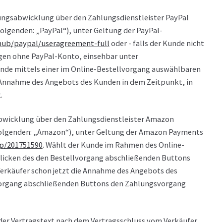
ungsabwicklung über den Zahlungsdienstleister PayPal
 Folgenden: „PayPal“), unter Geltung der PayPal-
hub
/paypal
/useragreement-full
oder - falls der Kunde nicht
gen ohne PayPal-Konto, einsehbar unter
Kunde mittels einer im Online-Bestellvorgang auswählbaren
e Annahme des Angebots des Kunden in dem Zeitpunkt, in
.
bwicklung über den Zahlungsdienstleister Amazon
 Folgenden: „Amazon“), unter Geltung der Amazon Payments
lp
/201751590
. Wählt der Kunde im Rahmen des Online-
Klicken des den Bestellvorgang abschließenden Buttons
 Verkäufer schon jetzt die Annahme des Angebots des
lvorgang abschließenden Buttons den Zahlungsvorgang
 der Vertragstext nach dem Vertragsschluss vom Verkäufer