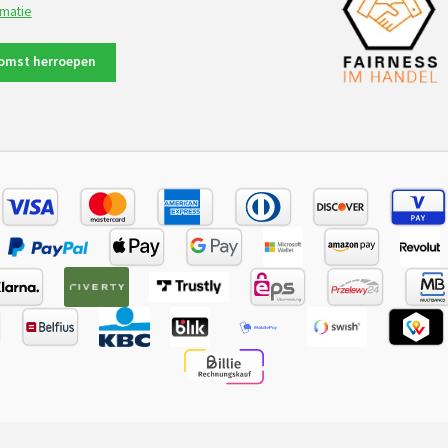
rmatie
omst herroepen