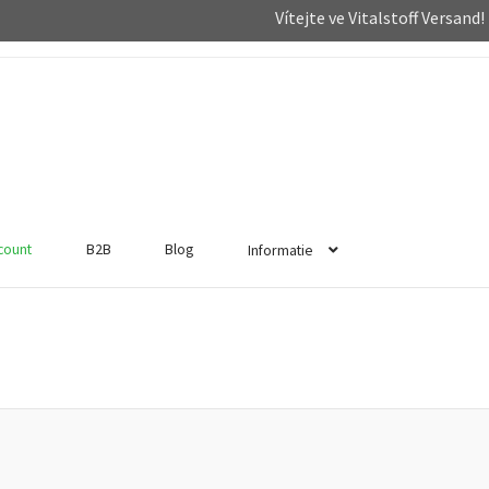
Vítejte ve Vitalstoff Versand!
ccount
B2B
Blog
Informatie