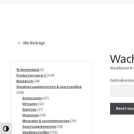
Alle Beiträge
Wach
Wachtwoord ve
1
% Verminderd
1
product
314
Producten van A-Z
314
Gebruikersna
18
producten
Biologisch
18
producten
Voedingssupplementen & sportvoeding
292
292
producten
27
Aminozuren
27
12
producten
Vetzuren
12
Reset wa
17
producten
Eiwitten
17
producten
34
Vitaminen
34
producten
35
Mineralen & spoorelementen
35
19
producten
Sportsupplementen
19
Keuze voor hoog contrast
151
producten
Voedingsstoffen
151