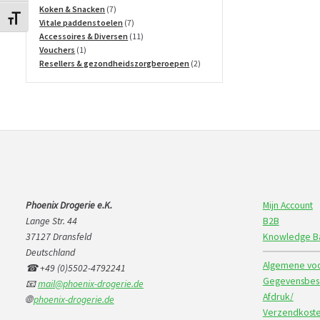
7
producten
Koken & Snacken
7
Kies grootte van het lettertype
producten
7
Vitale paddenstoelen
7
producten
11
Accessoires & Diversen
11
1
producten
Vouchers
1
product
2
Resellers & gezondheidszorgberoepen
2
producten
Phoenix Drogerie e.K.
Mijn Account
Lange Str. 44
B2B
37127 Dransfeld
Knowledge B
Deutschland
Algemene voo
☎ +49 (0)5502-4792241
Gegevensbesc
📧
mail@phoenix-drogerie.de
Afdruk/
🌐
phoenix-drogerie.de
Verzendkoste