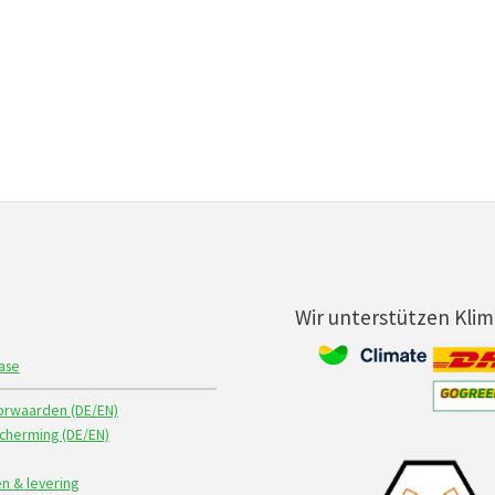
Wir unterstützen Kli
ase
rwaarden (DE/EN)
herming (DE/EN)
n & levering