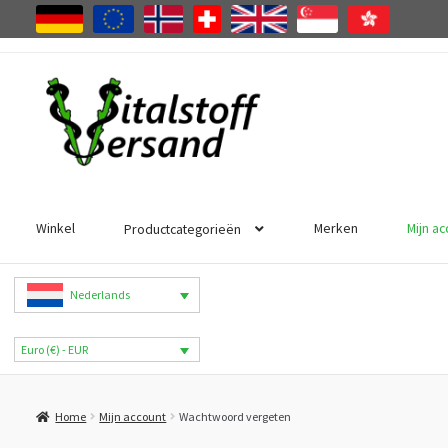
Ga
Ga
door
naar
naar
de
navigatie
inhoud
Winkel
Merken
Mijn a
Productcategorieën
Nederlands
Euro (€) - EUR
Home
Mijn account
Wachtwoord vergeten