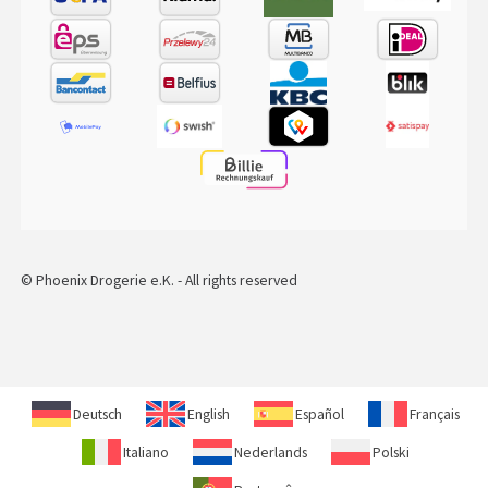
© Phoenix Drogerie e.K. - All rights reserved
Deutsch
English
Español
Français
Italiano
Nederlands
Polski