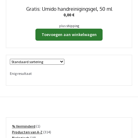
Gratis: Umido handreinigingsgel, 50 ml
0,00
€
plus
shipping
Toevoegen aan winkelwagen
Enig resultaat
1
% Verminderd
1
product
314
Producten van A-Z
314
18
producten
Biologisch
18