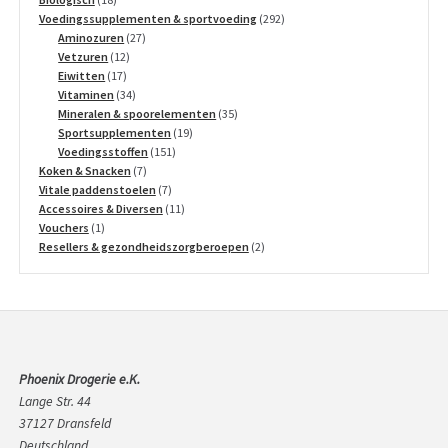
producten
292
Voedingssupplementen & sportvoeding
292
27
producten
Aminozuren
27
12
producten
Vetzuren
12
17
producten
Eiwitten
17
producten
34
Vitaminen
34
producten
35
Mineralen & spoorelementen
35
19
producten
Sportsupplementen
19
151
producten
Voedingsstoffen
151
7
producten
Koken & Snacken
7
producten
7
Vitale paddenstoelen
7
producten
11
Accessoires & Diversen
11
1
producten
Vouchers
1
product
2
Resellers & gezondheidszorgberoepen
2
producten
Phoenix Drogerie e.K.
Lange Str. 44
37127 Dransfeld
Deutschland