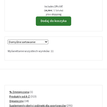
Includes 19% VAT
(
16,90
€
/ 1 Sztuka)
plus
shipping
Dodaj do koszyka
Wyświetlanie wszystkich wyników: 11
1
% Zmniejszona
1
produkt
313
Produkty od A-Z
313
18
produktów
Organiczny
18
produktów
291
Suplementy diety i odżywki dla sportowców
291