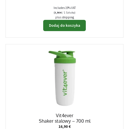
Includes 19% VAT
(
3,90
€
/ 1 Sztuka)
plus
shipping
Dodaj do koszyka
Vit4ever
Shaker stalowy – 700 ml
16,90
€