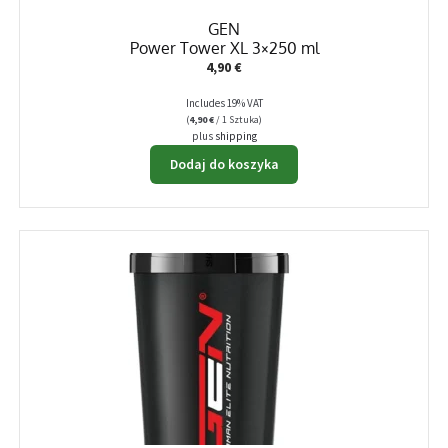
GEN
Power Tower XL 3×250 ml
4,90
€
Includes 19% VAT
(
4,90
€
/ 1 Sztuka)
plus
shipping
Dodaj do koszyka