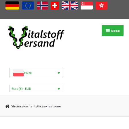
Przejdź
Przejdź
Menu
do
do
nawigacji
treści
Sklep
Kategorie produktów
Polski
Marki
Euro (€) - EUR
Moje konto
Strona główna
Akcesoria i różne
B2B
Blog