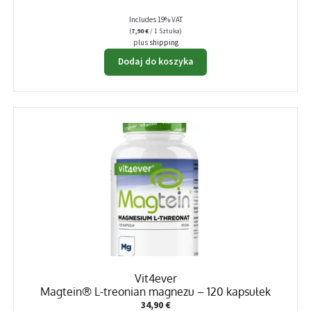
Includes 19% VAT
(
7,90
€
/ 1 Sztuka)
plus
shipping
Dodaj do koszyka
Vit4ever
Magtein® L-treonian magnezu – 120 kapsułek
34,90
€