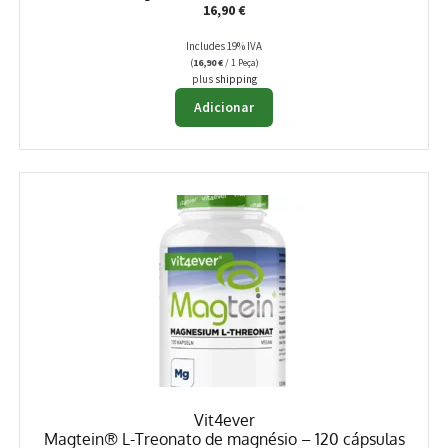
16,90
€
Includes 19% IVA
(
16,90
€
/ 1 Peça)
plus
shipping
Adicionar
Vit4ever
Magtein® L-Treonato de magnésio – 120 cápsulas