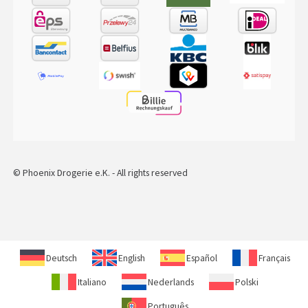
© Phoenix Drogerie e.K. - All rights reserved
Deutsch
English
Español
Français
Italiano
Nederlands
Polski
Português