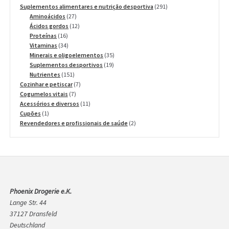
produtos
291
Suplementos alimentares e nutrição desportiva
291
27
produtos
Aminoácidos
27
produtos
12
Ácidos gordos
12
16
produtos
Proteínas
16
produtos
34
Vitaminas
34
produtos
35
Minerais e oligoelementos
35
19
produtos
Suplementos desportivos
19
151
produtos
Nutrientes
151
produtos
7
Cozinhar e petiscar
7
7
produtos
Cogumelos vitais
7
produtos
11
Acessórios e diversos
11
1
produtos
Cupões
1
produto
2
Revendedores e profissionais de saúde
2
produtos
Phoenix Drogerie e.K.
Lange Str. 44
37127 Dransfeld
Deutschland