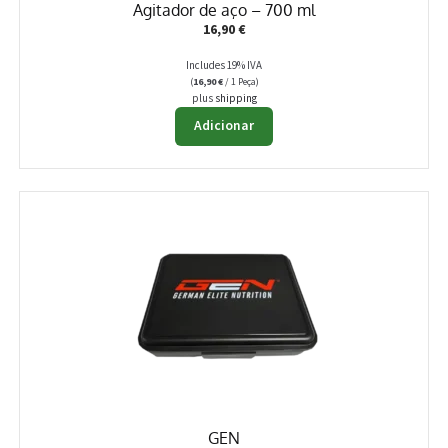
Agitador de aço – 700 ml
16,90
€
Includes 19% IVA
(
16,90
€
/ 1 Peça)
plus
shipping
Adicionar
GEN