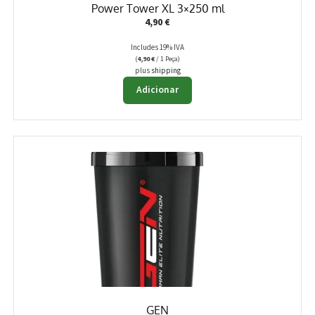
Power Tower XL 3×250 ml
4,90
€
Includes 19% IVA
(
4,90
€
/ 1 Peça)
plus
shipping
Adicionar
GEN