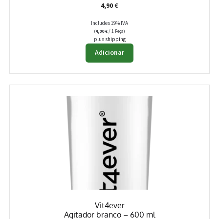
4,90
€
Includes 19% IVA
(
4,90
€
/ 1 Peça)
plus
shipping
Adicionar
Vit4ever
Agitador branco – 600 ml