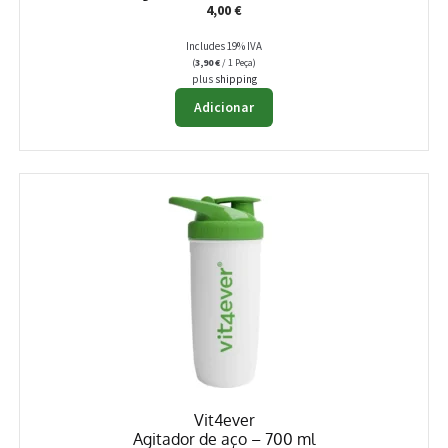
4,00
€
Includes 19% IVA
(
3,90
€
/ 1 Peça)
plus
shipping
Adicionar
Vit4ever
Agitador de aço – 700 ml