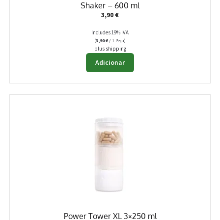
Shaker – 600 ml
3,90
€
Includes 19% IVA
(
3,90
€
/ 1 Peça)
plus
shipping
Adicionar
Power Tower XL 3×250 ml