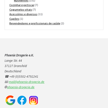
151
produtos
Nutrientes
151
produtos
7
Cozinhar e petiscar
7
7
produtos
Cogumelos vitais
7
produtos
11
Acessórios e diversos
11
1
produtos
Cupões
1
produto
2
Revendedores e profissionais de saúde
2
produtos
Phoenix Drogerie e.K.
Lange Str. 44
37127 Dransfeld
Deutschland
☎ +49 (0)5502-4792241
📧
mail@phoenix-drogerie.de
🌐
phoenix-drogerie.de