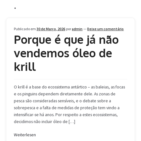
Alle Beiträge
Informações
Publicado em
30 de Março, 2026
por
admin
—
Deixe um comentário
Porque é que já não
vendemos óleo de
krill
O krill é a base do ecossistema antártico – as baleias, as focas
e os pinguins dependem diretamente dele. As zonas de
pesca são consideradas sensíveis, e o debate sobre a
sobrepesca e a falta de medidas de proteção tem vindo a
intensificar-se há anos. Por respeito a estes ecossistemas,
decidimos não incluir óleo de […]
Weiterlesen