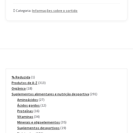
Categoria:
Informações sobre o sortido
1
% Reduzida
1
produto
313
Produtos de A-Z
313
18
produtos
Orgânico
18
produtos
291
Suplementos alimentares e nutrição desportiva
291
27
produtos
Aminoácidos
27
produtos
12
Ácidos gordos
12
16
produtos
Proteínas
16
produtos
34
Vitaminas
34
produtos
35
Minerais e oligoelementos
35
19
produtos
Suplementos desportivos
19