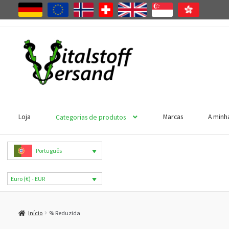
Ir
Saltar
para
para
a
o
navegação
conteúdo
Loja
Marcas
A minh
Categorias de produtos
Português
Euro (€) - EUR
Início
% Reduzida