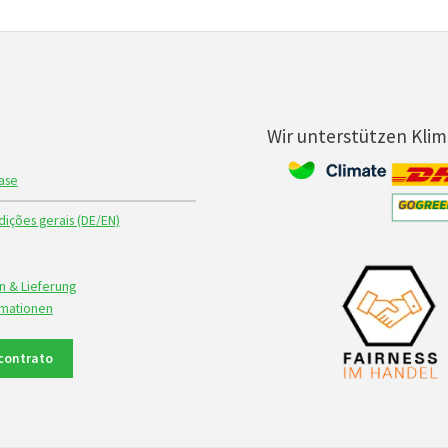
Wir unterstützen Kli
ase
ições gerais (DE/EN)
n & Lieferung
rmationen
contrato