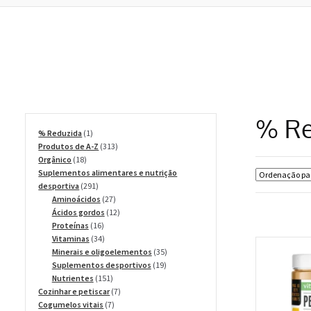
% Re
1
% Reduzida
1
produto
313
Produtos de A-Z
313
18
produtos
Orgânico
18
produtos
Suplementos alimentares e nutrição
291
desportiva
291
produtos
27
Aminoácidos
27
produtos
12
Ácidos gordos
12
16
produtos
Proteínas
16
produtos
34
Vitaminas
34
produtos
35
Minerais e oligoelementos
35
19
produtos
Suplementos desportivos
19
151
produtos
Nutrientes
151
produtos
7
Cozinhar e petiscar
7
7
produtos
Cogumelos vitais
7