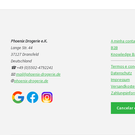
Phoenix Drogerie e.K.
A minha conta
Lange Str. 44
B2B
37127 Dransfeld
Knowledge B
Deutschland
Termos e cond
☎ +49 (0)5502-4792241
Datenschutz
📧
mail@phoenix-drogerie.de
Impressum
🌐
phoenix-drogerie.de
Versandkoste
Zahlungsinfo
Cancelar 