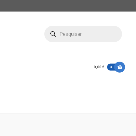
Products
search
0,00 €
0