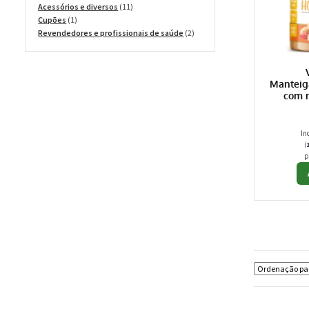
produtos
11
Acessórios e diversos
11
1
produtos
Cupões
1
produto
2
Revendedores e profissionais de saúde
2
produtos
Manteig
com 
In
(
p