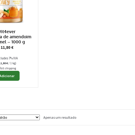
Vit4ever
a de amendoim
mel – 1000 g
11,80
€
cludes 7% IVA
11,80
€
/ 1 kg)
lus
shipping
Adicionar
Apenas um resultado