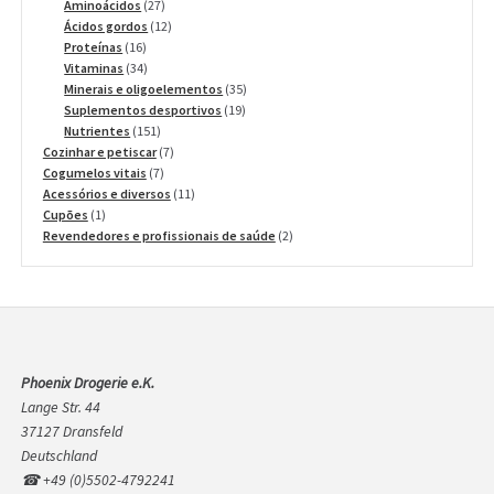
27
produtos
Aminoácidos
27
produtos
12
Ácidos gordos
12
16
produtos
Proteínas
16
produtos
34
Vitaminas
34
produtos
35
Minerais e oligoelementos
35
19
produtos
Suplementos desportivos
19
151
produtos
Nutrientes
151
produtos
7
Cozinhar e petiscar
7
7
produtos
Cogumelos vitais
7
produtos
11
Acessórios e diversos
11
1
produtos
Cupões
1
produto
2
Revendedores e profissionais de saúde
2
produtos
Phoenix Drogerie e.K.
Lange Str. 44
37127 Dransfeld
Deutschland
☎ +49 (0)5502-4792241