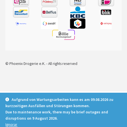
© Phoenix Drogerie e.K. - All rights reserved
Deutsch
English
Español
Français
Aufgrund von Wartungsarbeiten kann es am 09.08.2026 zu
kurzzeitigen Ausfällen und Störungen kommen.
Italiano
Nederlands
Polski
Due to maintenance work, there may be brief outages and
Português
disruptions on 9 August 2026.
Ignorar