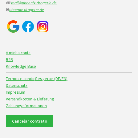
📧
mail@phoenix-drogerie.de
🌐
phoenix-drogerie.de
A minha conta
B2B
Knowledge Base
Termos e condições gerais (DE/EN)
Datenschutz
Impressum
Versandkosten & Lieferung
Zahlungsinformationen
Cancelar contrato