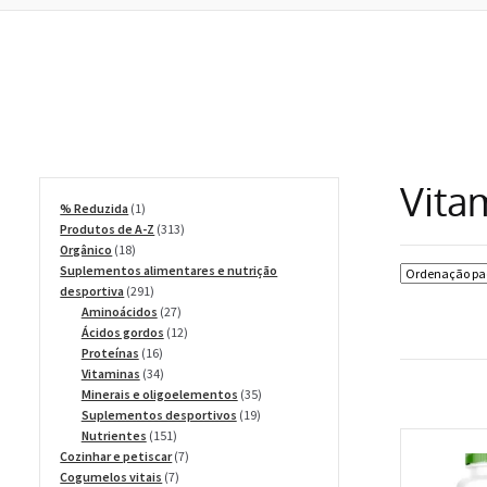
Vita
1
% Reduzida
1
produto
313
Produtos de A-Z
313
18
produtos
Orgânico
18
produtos
Suplementos alimentares e nutrição
291
desportiva
291
produtos
27
Aminoácidos
27
produtos
12
Ácidos gordos
12
16
produtos
Proteínas
16
produtos
34
Vitaminas
34
produtos
35
Minerais e oligoelementos
35
19
produtos
Suplementos desportivos
19
151
produtos
Nutrientes
151
produtos
7
Cozinhar e petiscar
7
7
produtos
Cogumelos vitais
7