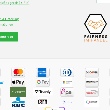
ições gerais (DE/EN)
n & Lieferung
rmationen
contrato