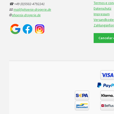
Termos e cond
☎ +49 (0)5502-4792241
Datenschutz
📧
mail@phoenix-drogerie.de
Impressum
🌐
phoenix-drogerie.de
Versandkoste
Zahlungsinfo
Cancelar 