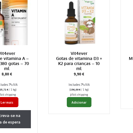
Vit4ever
Vit4ever
e vitamina A –
Gotas de vitamina D3 +
Mu
2380 gotas – 70
K2 para crianças – 10
ml
ml
8,80
€
9,90
€
cludes 7% IVA
Includes 7% IVA
25,71
€
/ 1 kg)
(
196,00
€
/ 1 kg)
lus
plus
shipping
shipping
Ler mais
Adicionar
creva-se na
ta de espera