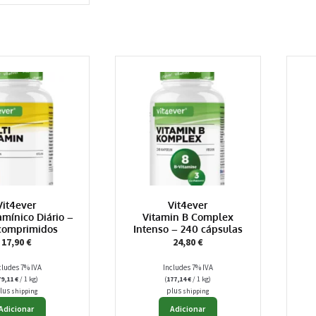
Vit4ever
Vit4ever
amínico Diário –
Vitamin B Complex
comprimidos
Intenso – 240 cápsulas
17,90
€
24,80
€
cludes 7% IVA
Includes 7% IVA
79,11
€
/ 1 kg)
(
177,14
€
/ 1 kg)
lus
plus
shipping
shipping
Adicionar
Adicionar