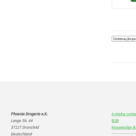
Phoenix Drogerie e.K.
A minha conta
Lange Str. 44
B2B
37127 Dransfeld
Knowledge B
Deutschland