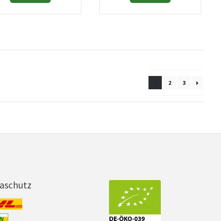
1
2
3
maschutz