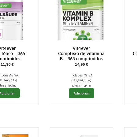
Vit4ever
Vit4ever
 fólico – 365
Complexo de vitamina
C
mprimidos
B – 365 comprimidos
11,80
€
14,90
€
cludes 7% IVA
Includes 7% IVA
61,64
€
/ 1 kg)
(
151,02
€
/ 1 kg)
lus
plus
shipping
shipping
Adicionar
Adicionar