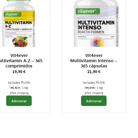
Vit4ever
Vit4ever
ltivitamin A-Z – 365
Multivitamin Intenso –
comprimidos
365 cápsulas
19,90
€
21,90
€
Includes 7% IVA
Includes 7% IVA
(
90,41
€
/ 1 kg)
(
99,54
€
/ 1 kg)
plus
plus
shipping
shipping
Adicionar
Adicionar