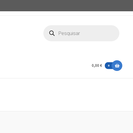
Products
search
0,00 €
0