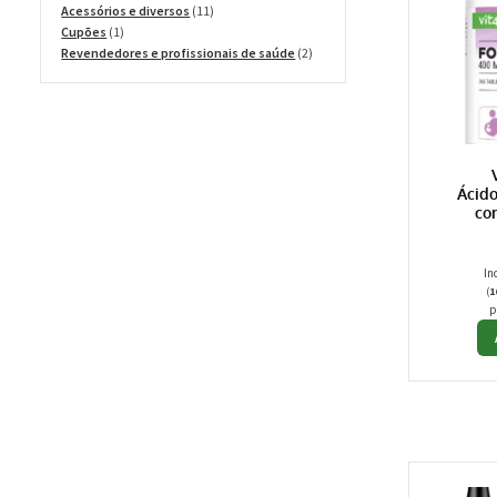
produtos
11
Acessórios e diversos
11
1
produtos
Cupões
1
produto
2
Revendedores e profissionais de saúde
2
produtos
Ácido
co
In
(
1
p