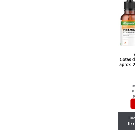
Gotas d
aprox. 
In
(
1
p
Ins
lis