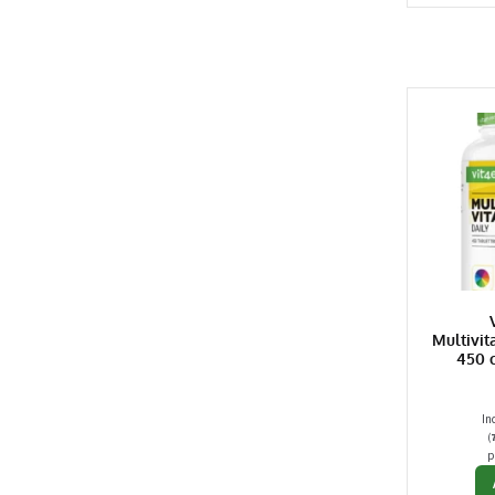
Multivit
450 
In
(
p