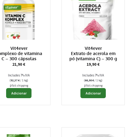
Vit4ever
Vit4ever
omplexo de vitamina
Extrato de acerola em
C – 300 cápsulas
pó (vitamina C) – 300 g
21,90
€
19,90
€
Includes 7% IVA
Includes 7% IVA
(
92,37
€
/ 1 kg)
(
66,00
€
/ 1 kg)
plus
plus
shipping
shipping
Adicionar
Adicionar