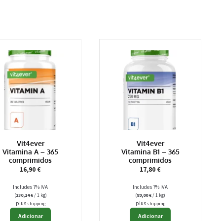
Vit4ever
Vit4ever
Vitamina A – 365
Vitamina B1 – 365
comprimidos
comprimidos
16,90
€
17,80
€
Includes 7% IVA
Includes 7% IVA
(
230,14
€
/ 1 kg)
(
89,00
€
/ 1 kg)
plus
plus
shipping
shipping
Adicionar
Adicionar