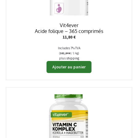
Vit4ever
Acide folique – 365 comprimés
11,80
€
Includes 7% TVA
(
161,64
€
/ 1 kg)
plus
shipping
Ajouter au panier