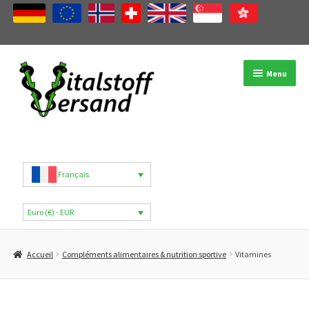
Aller
Aller
Menu
à
au
la
contenu
navigation
Boutique
Catégories de produits
Français
Marques
Euro (€) - EUR
Mon compte
Accueil
Compléments alimentaires & nutrition sportive
Vitamines
B2B
Blog