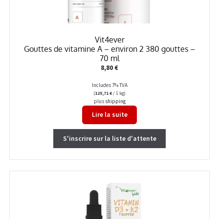
Vit4ever
Gouttes de vitamine A – environ 2 380 gouttes –
70 ml
8,80
€
Includes 7% TVA
(
125,71
€
/ 1 kg)
plus
shipping
Lire la suite
S'inscrire sur la liste d'attente