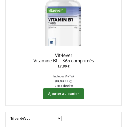
Vit4ever
Vitamine B1 – 365 comprimés
17,80
€
Includes 7% TVA
(
89,00
€
/ 1 kg)
plus
shipping
Ajouter au panier