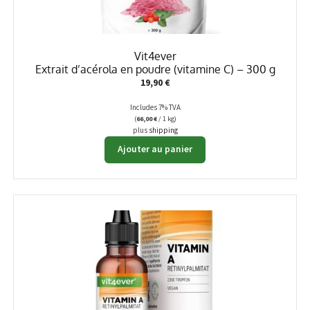
Vit4ever
Extrait d’acérola en poudre (vitamine C) – 300 g
19,90
€
Includes 7% TVA
(
66,00
€
/ 1 kg)
plus
shipping
Ajouter au panier