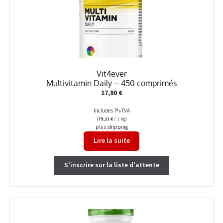
Vit4ever
Multivitamin Daily – 450 comprimés
17,80
€
Includes 7% TVA
(
79,11
€
/ 1 kg)
plus
shipping
Lire la suite
S'inscrire sur la liste d'attente