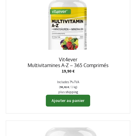
Vit4ever
Multivitamines A-Z – 365 Comprimés
19,90
€
Includes 7% TVA
(
90,41
€
/ 1 kg)
plus
shipping
Ajouter au panier