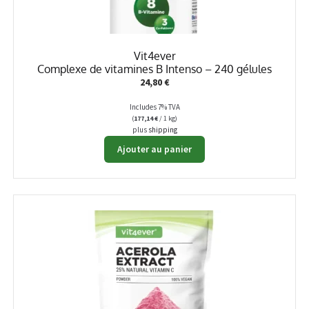
Vit4ever
Complexe de vitamines B Intenso – 240 gélules
24,80
€
Includes 7% TVA
(
177,14
€
/ 1 kg)
plus
shipping
Ajouter au panier