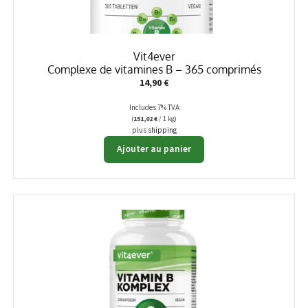
Vit4ever
Complexe de vitamines B – 365 comprimés
14,90
€
Includes 7% TVA
(
151,02
€
/ 1 kg)
plus
shipping
Ajouter au panier