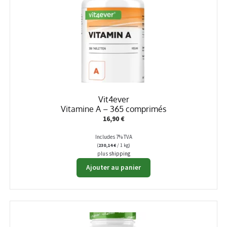
Vit4ever
Vitamine A – 365 comprimés
16,90
€
Includes 7% TVA
(
230,14
€
/ 1 kg)
plus
shipping
Ajouter au panier