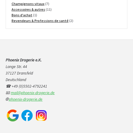
produits
7
Champignons vitaux
7
produits
11
Accessoires & autres
11
1
produits
Bons d'achat
1
produit
2
Revendeurs & Professions de santé
2
produits
Phoenix Drogerie e.K.
Lange Str. 44
37127 Dransfeld
Deutschland
☎ +49 (0)5502-4792241
📧
mail@phoenix-drogerie.de
🌐
phoenix-drogerie.de