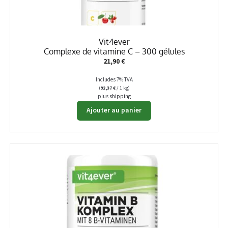
Vit4ever
Complexe de vitamine C – 300 gélules
21,90
€
Includes 7% TVA
(
92,37
€
/ 1 kg)
plus
shipping
Ajouter au panier