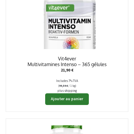
Vit4ever
Multivitamines Intenso – 365 gélules
21,90
€
Includes 7% TVA
(
99,54
€
/ 1 kg)
plus
shipping
Ajouter au panier