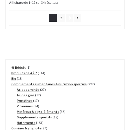
Affichage de 1–12 sur 34 résultats
1
2
3
1
% Réduit
1
produit
314
Produits de A à Z
314
18
produits
Bio
18
produits
292
Compléments alimentaires & nutrition sportive
292
27
produits
Acides aminés
27
12
produits
Acides gras
12
17
produits
Protéines
17
produits
34
Vitamines
34
produits
35
Minéraux & oligo-éléments
35
19
produits
Suppléments sportifs
19
151
produits
Nutriments
151
produits
7
Cuisiner & grignoter
7