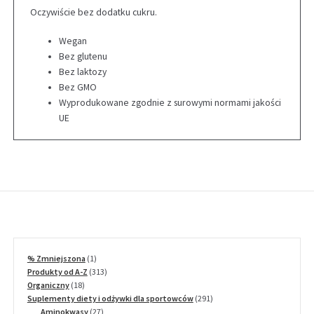
Oczywiście bez dodatku cukru.
Wegan
Bez glutenu
Bez laktozy
Bez GMO
Wyprodukowane zgodnie z surowymi normami jakości
UE
1
% Zmniejszona
1
produkt
313
Produkty od A-Z
313
18
produktów
Organiczny
18
produktów
291
Suplementy diety i odżywki dla sportowców
291
27
produktów
Aminokwasy
27