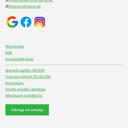
📧
mail@phoenix-drogerie.de
🌐
phoenix-drogerie.de
Moje konto
B2B
Knowledge Base
Warunki ogólne (DE/EN)
Ochrona danych (PL/DE/EN)
Impressum
Koszty wysyłki i dostawa
Informacje o płatności
Odstąp od umowy