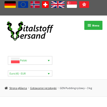
Przejdź
Przejdź
Menu
do
do
nawigacji
treści
Sklep
Kategorie produktów
Polski
Marki
Euro (€) - EUR
Moje konto
Strona główna
Gotowanie i przekąski
GEN Pudding ryżowy – 3 kg
B2B
Blog