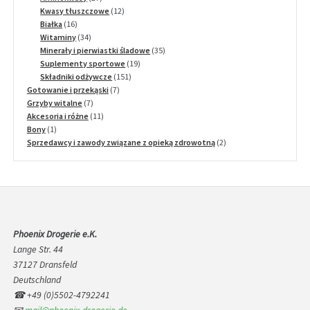
produktów
12
Kwasy tłuszczowe
12
16
produktów
Białka
16
produktów
34
Witaminy
34
produkty
35
Minerały i pierwiastki śladowe
35
19
produktów
Suplementy sportowe
19
151
produktów
Składniki odżywcze
151
7
produktów
Gotowanie i przekąski
7
7
produktów
Grzyby witalne
7
produktów
11
Akcesoria i różne
11
1
produktów
Bony
1
produkt
2
Sprzedawcy i zawody związane z opieką zdrowotną
2
produkty
Phoenix Drogerie e.K.
Lange Str. 44
37127 Dransfeld
Deutschland
☎ +49 (0)5502-4792241