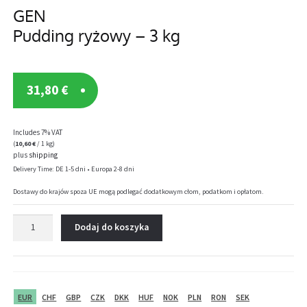
GEN
Pudding ryżowy – 3 kg
31,80
€
Includes 7% VAT
(
10,60
€
/ 1 kg)
plus
shipping
Delivery Time: DE 1-5 dni • Europa 2-8 dni
Dostawy do krajów spoza UE mogą podlegać dodatkowym cłom, podatkom i opłatom.
ilość
Dodaj do koszyka
GEN
Pudding
ryżowy
–
3
EUR
CHF
GBP
CZK
DKK
HUF
NOK
PLN
RON
SEK