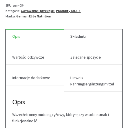
kg
SKU:
gen-094
Kategorie:
Gotowanie i przekąski
,
Produkty od A-Z
Marka:
German Elite Nutrition
Opis
Składniki
Wartości odżywcze
Zalecane spożycie
Informacje dodatkowe
Hinweis
Nahrungsergänzungsmittel
Opis
Wszechstronny pudding ryżowy, który łączy w sobie smak i
funkcjonalność.