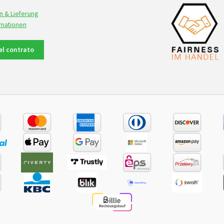
n & Lieferung
rmationen
del contrato