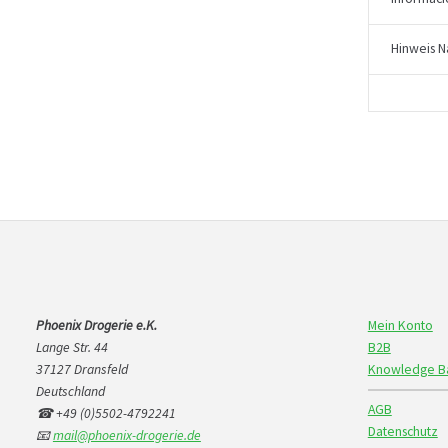
Hinweis N
Phoenix Drogerie e.K.
Mein Konto
Lange Str. 44
B2B
37127 Dransfeld
Knowledge B
Deutschland
AGB
☎ +49 (0)5502-4792241
Datenschutz
📧
mail@phoenix-drogerie.de