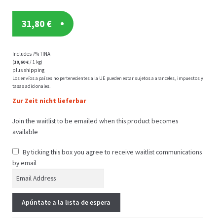
31,80
€
Includes 7% TINA
(
10,60
€
/ 1 kg)
plus
shipping
Los envíos a países no pertenecientes a la UE pueden estar sujetos a aranceles, impuestos y
tasas adicionales.
Zur Zeit nicht lieferbar
Join the waitlist to be emailed when this product becomes
available
By ticking this box you agree to receive waitlist communications
by email
E
n
t
Apúntate a la lista de espera
e
r