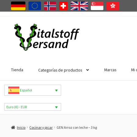
Ir
Ir
a
al
la
contenido
navegación
Tienda
Marcas
Mi 
Categorías de productos
Español
Euro (€) - EUR
Inicio
Cocinar y picar
GEN Arroz con leche – 3 kg