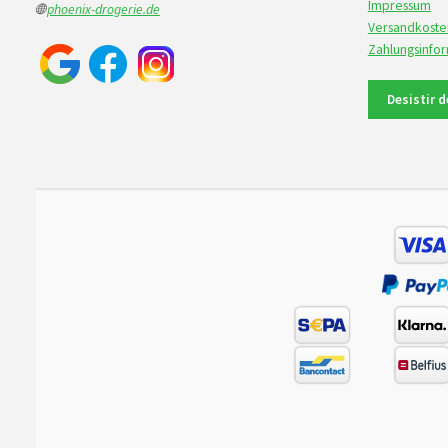
Impressum
🌐
phoenix-drogerie.de
Versandkoste
Zahlungsinfo
Desistir 