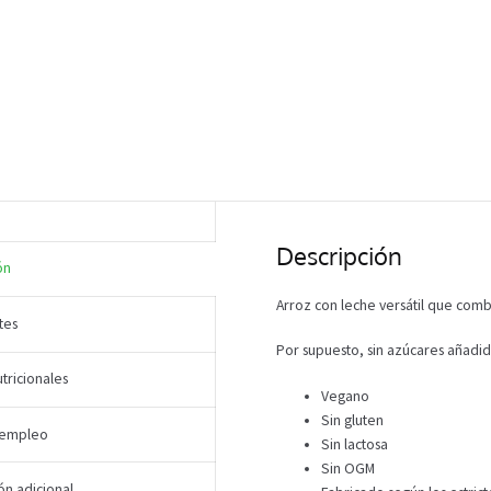
Descripción
ón
Arroz con leche versátil que comb
tes
Por supuesto, sin azúcares añadid
tricionales
Vegano
Sin gluten
 empleo
Sin lactosa
Sin OGM
ón adicional