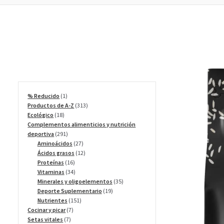
1
% Reducido
1
producto
313
Productos de A-Z
313
18
productos
Ecológico
18
productos
Complementos alimenticios y nutrición
291
deportiva
291
productos
27
Aminoácidos
27
productos
12
Ácidos grasos
12
16
productos
Proteínas
16
productos
34
Vitaminas
34
productos
35
Minerales y oligoelementos
35
19
productos
Deporte Suplementario
19
151
productos
Nutrientes
151
7
productos
Cocinar y picar
7
7
productos
Setas vitales
7