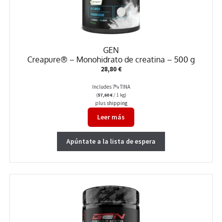
GEN
Creapure® – Monohidrato de creatina – 500 g
28,80
€
Includes 7% TINA
(
57,60
€
/ 1 kg)
plus
shipping
Leer más
Apúntate a la lista de espera