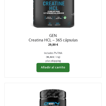
pueden
elegir
en
la
página
de
producto
GEN
Creatina HCL – 365 cápsulas
29,80
€
Includes 7% TINA
(
93,42
€
/ 1 kg)
plus
shipping
Añadir al carrito