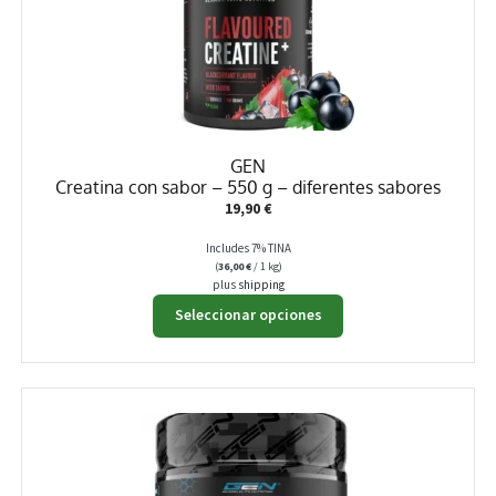
GEN
Creatina con sabor – 550 g – diferentes sabores
19,90
€
Includes 7% TINA
(
36,00
€
/ 1 kg)
plus
shipping
Este
Seleccionar opciones
producto
tiene
múltiples
variantes.
Las
opciones
se