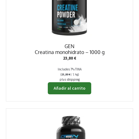
GEN
Creatina monohidrato – 1000 g
23,80
€
Includes 7% TINA
(
23,80
€
/ 1 kg)
plus
shipping
Añadir al carrito