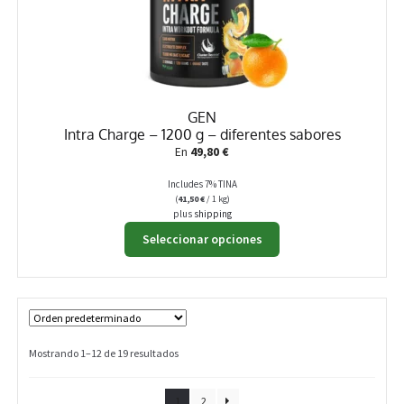
GEN
Intra Charge – 1200 g – diferentes sabores
En
49,80
€
Includes 7% TINA
(
41,50
€
/ 1 kg)
plus
shipping
Este
Seleccionar opciones
producto
tiene
múltiples
variantes.
Las
opciones
Mostrando 1–12 de 19 resultados
se
pueden
1
2