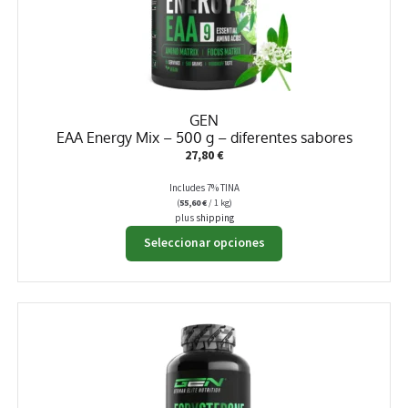
GEN
EAA Energy Mix – 500 g – diferentes sabores
27,80
€
Includes 7% TINA
(
55,60
€
/ 1 kg)
plus
shipping
Este
Seleccionar opciones
producto
tiene
múltiples
variantes.
Las
opciones
se
pueden