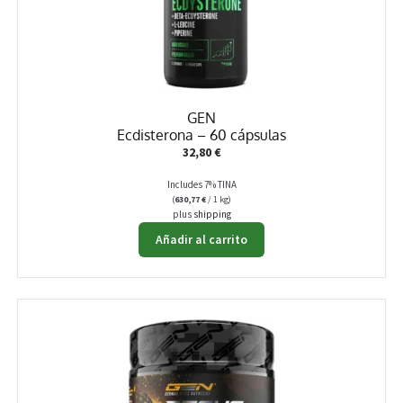
elegir
en
la
página
de
producto
GEN
Ecdisterona – 60 cápsulas
32,80
€
Includes 7% TINA
(
630,77
€
/ 1 kg)
plus
shipping
Añadir al carrito