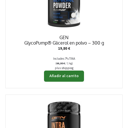
elegir
en
la
página
de
producto
GEN
GlycoPump® Glicerol en polvo – 300 g
19,80
€
Includes 7% TINA
(
66,00
€
/ 1 kg)
plus
shipping
Añadir al carrito