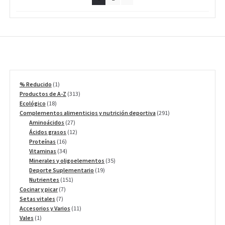
elegir
en
la
página
de
producto
1
% Reducido
1
producto
313
Productos de A-Z
313
18
productos
Ecológico
18
productos
291
Complementos alimenticios y nutrición deportiva
291
27
productos
Aminoácidos
27
productos
12
Ácidos grasos
12
16
productos
Proteínas
16
productos
34
Vitaminas
34
productos
35
Minerales y oligoelementos
35
19
productos
Deporte Suplementario
19
151
productos
Nutrientes
151
7
productos
Cocinar y picar
7
7
productos
Setas vitales
7
productos
11
Accesorios y Varios
11
1
productos
Vales
1