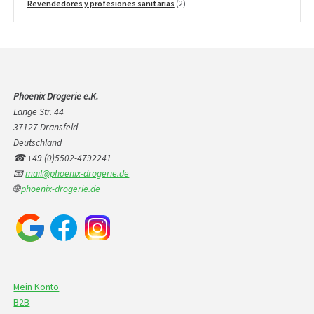
producto
2
Revendedores y profesiones sanitarias
2
productos
Phoenix Drogerie e.K.
Lange Str. 44
37127 Dransfeld
Deutschland
☎ +49 (0)5502-4792241
📧
mail@phoenix-drogerie.de
🌐
phoenix-drogerie.de
Mein Konto
B2B