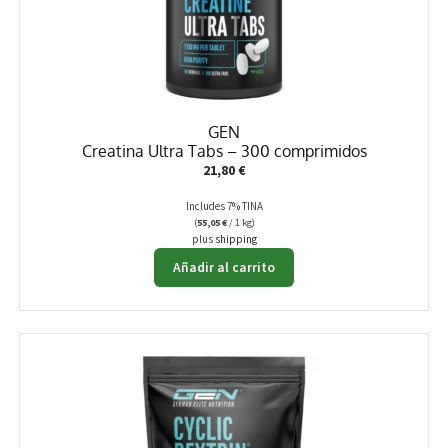
GEN
Creatina Ultra Tabs – 300 comprimidos
21,80
€
Includes 7% TINA
(
55,05
€
/ 1 kg)
plus
shipping
Añadir al carrito