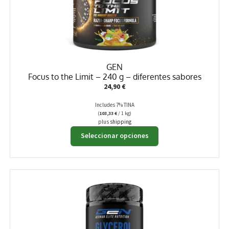
GEN
Focus to the Limit – 240 g – diferentes sabores
24,90
€
Includes 7% TINA
(
103,33
€
/ 1 kg)
plus
shipping
Este
Seleccionar opciones
producto
tiene
múltiples
variantes.
Las
opciones
se
pueden