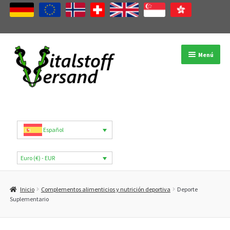
Ir
Ir
Menú
a
al
la
contenido
navegación
Tienda
Categorías de productos
Español
Marcas
Euro (€) - EUR
Mi cuenta
Inicio
Complementos alimenticios y nutrición deportiva
Deporte
B2B
Suplementario
Blog