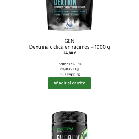
GEN
Dextrina cíclica en racimos – 1000 g
24,80
€
Includes 7% TINA
(
24,80
€
/ 1 kg)
plus
shipping
Añadir al carrito