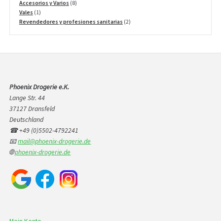
productos
8
Accesorios y Varios
8
1
productos
Vales
1
producto
2
Revendedores y profesiones sanitarias
2
productos
Phoenix Drogerie e.K.
Lange Str. 44
37127 Dransfeld
Deutschland
☎ +49 (0)5502-4792241
📧
mail@phoenix-drogerie.de
🌐
phoenix-drogerie.de