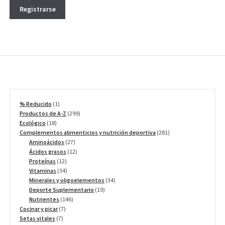
Registrarse
1
% Reducido
1
producto
299
Productos de A-Z
299
18
productos
Ecológico
18
productos
281
Complementos alimenticios y nutrición deportiva
281
27
productos
Aminoácidos
27
productos
12
Ácidos grasos
12
12
productos
Proteínas
12
productos
34
Vitaminas
34
productos
34
Minerales y oligoelementos
34
19
productos
Deporte Suplementario
19
146
productos
Nutrientes
146
7
productos
Cocinar y picar
7
7
productos
Setas vitales
7