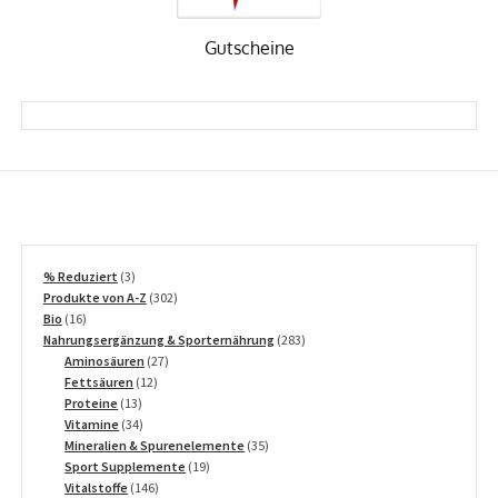
Gutscheine
3
% Reduziert
3
Produkte
302
Produkte von A-Z
302
16
Produkte
Bio
16
Produkte
283
Nahrungsergänzung & Sporternährung
283
27
Produkte
Aminosäuren
27
12
Produkte
Fettsäuren
12
13
Produkte
Proteine
13
Produkte
34
Vitamine
34
Produkte
35
Mineralien & Spurenelemente
35
19
Produkte
Sport Supplemente
19
146
Produkte
Vitalstoffe
146