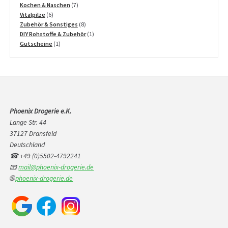
Produkte
7
Kochen & Naschen
7
6
Produkte
Vitalpilze
6
Produkte
8
Zubehör & Sonstiges
8
Produkte
1
DIY Rohstoffe & Zubehör
1
1
Produkt
Gutscheine
1
Produkt
Phoenix Drogerie e.K.
Lange Str. 44
37127 Dransfeld
Deutschland
☎ +49 (0)5502-4792241
📧
mail@phoenix-drogerie.de
🌐
phoenix-drogerie.de