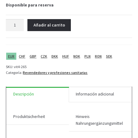
Disponible para reserva
Vit4ever
Añadir al carrito
Agitador
600
ml
+
2
EUR
CHF
GBP
CZK
DKK
HUF
NOK
PLN
RON
SEK
compartimentos
SKU:
vit4-265
cantidad
Categoría:
Revendedores y profesiones sanitarias
Descripción
Información adicional
Produktsicherheit
Hinweis
Nahrungsergänzungsmittel