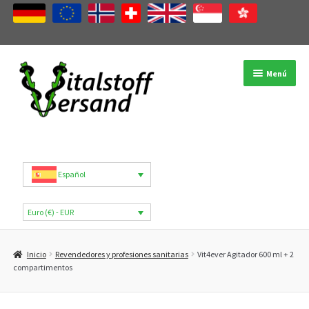
Ir
Ir
Menú
a
al
la
contenido
navegación
Tienda
Categorías de productos
Español
Marcas
Euro (€) - EUR
Mi cuenta
Inicio
Revendedores y profesiones sanitarias
Vit4ever Agitador 600 ml + 2
B2B
compartimentos
Blog