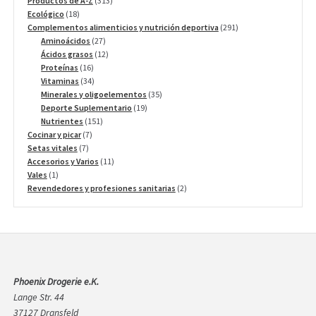
Productos de A-Z
313
18
productos
Ecológico
18
productos
291
Complementos alimenticios y nutrición deportiva
291
27
productos
Aminoácidos
27
productos
12
Ácidos grasos
12
16
productos
Proteínas
16
productos
34
Vitaminas
34
productos
35
Minerales y oligoelementos
35
19
productos
Deporte Suplementario
19
151
productos
Nutrientes
151
7
productos
Cocinar y picar
7
7
productos
Setas vitales
7
productos
11
Accesorios y Varios
11
1
productos
Vales
1
producto
2
Revendedores y profesiones sanitarias
2
productos
Phoenix Drogerie e.K.
Lange Str. 44
37127 Dransfeld