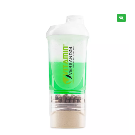
Información
🔍