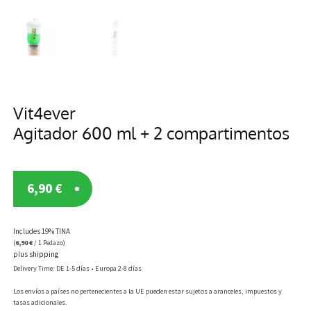
Vit4ever
Agitador 600 ml + 2 compartimentos
6,90
€
Includes 19% TINA
(
6,90
€
/ 1 Pedazo)
plus
shipping
Delivery Time: DE 1-5 días • Europa 2-8 días
Los envíos a países no pertenecientes a la UE pueden estar sujetos a aranceles, impuestos y
tasas adicionales.