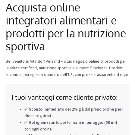
Acquista online
Info
integratori alimentari e
prodotti per la nutrizione
sportiva
Benvenuto su Vitalstoff Versand – il tuo negozio online di prodotti per
la salute certificati, nutrizione sportiva e alimenti funzionali. Prodotti
secondo i più rigorosi standard dell’UE, con prezzi trasparenti ed equi.
I tuoi vantaggi come cliente privato:
✅
Sconto immediato del 2%
già dal primo ordine per i
clienti registrati
✅
Gel igienizzante per le mani in omaggio (50 ml)
con ogni ordine