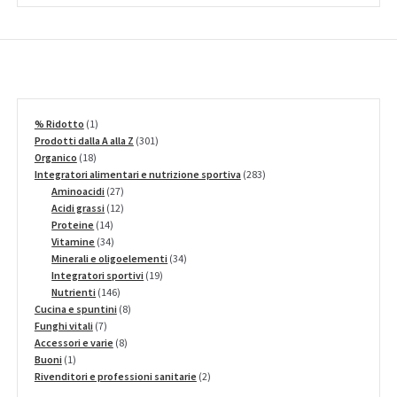
1
% Ridotto
1
prodotto
301
Prodotti dalla A alla Z
301
18
prodotti
Organico
18
prodotti
283
Integratori alimentari e nutrizione sportiva
283
27
prodotti
Aminoacidi
27
prodotti
12
Acidi grassi
12
14
prodotti
Proteine
14
prodotti
34
Vitamine
34
prodotti
34
Minerali e oligoelementi
34
19
prodotti
Integratori sportivi
19
146
prodotti
Nutrienti
146
prodotti
8
Cucina e spuntini
8
7
prodotti
Funghi vitali
7
prodotti
8
Accessori e varie
8
1
prodotti
Buoni
1
prodotto
2
Rivenditori e professioni sanitarie
2
prodotti