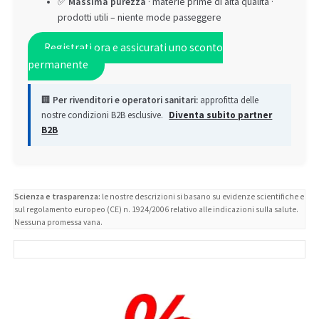
✅
Massima purezza
· materie prime di alta qualità ·
prodotti utili – niente mode passeggere
Registrati ora e assicurati uno sconto
permanente
🏢
Per rivenditori e operatori sanitari:
approfitta delle
nostre condizioni B2B esclusive.
Diventa subito partner
B2B
Scienza e trasparenza:
le nostre descrizioni si basano su evidenze scientifiche e
sul regolamento europeo (CE) n. 1924/2006 relativo alle indicazioni sulla salute.
Nessuna promessa vana.