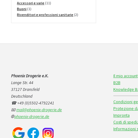
prodotti
11
Accessori e varie
11
1
prodotti
Buoni
1
prodotto
2
Rivenditori e professioni sanitarie
2
prodotti
Phoenix Drogerie e.K.
Il mio account
Lange Str. 44
B2B
37127 Dransfeld
Knowledge B
Deutschland
Condizioni ge
☎ +49 (0)5502-4792241
Protezione da
📧
mail@phoenix-drogerie.de
Impronta
🌐
phoenix-drogerie.de
Costi di sped
Informazioni