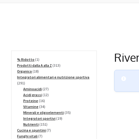
Riven
1
% Ridotto
1
prodotto
313
Prodotti dalla A alla Z
313
18
prodotti
Organico
18
prodotti
Integratori alimentari e nutrizione sportiva
291
291
prodotti
27
Aminoacidi
27
prodotti
12
Acidi grassi
12
16
prodotti
Proteine
16
prodotti
34
Vitamine
34
prodotti
35
Minerali e oligoelementi
35
19
prodotti
Integratori sportivi
19
151
prodotti
Nutrienti
151
prodotti
7
Cucina e spuntini
7
7
prodotti
Funghi vitali
7