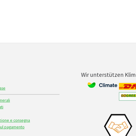
Wir unterstützen Kli
ase
nerali
ti
izione e consegna
 sul pagamento