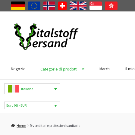
Vai
Vai
alla
al
navigazione
contenuto
Negozio
Marchi
Il mi
Categorie di prodotti
Italiano
Euro (€) - EUR
Home
Rivenditori e professioni sanitarie