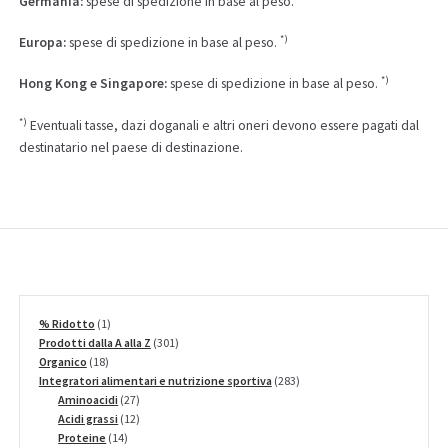
Germania:
spese di spedizione in base al peso.
*)
Europa:
spese di spedizione in base al peso.
*)
Hong Kong e Singapore:
spese di spedizione in base al peso.
*)
Eventuali tasse, dazi doganali e altri oneri devono essere pagati dal
destinatario nel paese di destinazione.
1
% Ridotto
1
prodotto
301
Prodotti dalla A alla Z
301
18
prodotti
Organico
18
prodotti
283
Integratori alimentari e nutrizione sportiva
283
27
prodotti
Aminoacidi
27
prodotti
12
Acidi grassi
12
14
prodotti
Proteine
14