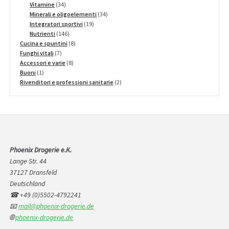
prodotti
34
Vitamine
34
prodotti
34
Minerali e oligoelementi
34
19
prodotti
Integratori sportivi
19
146
prodotti
Nutrienti
146
prodotti
8
Cucina e spuntini
8
7
prodotti
Funghi vitali
7
prodotti
8
Accessori e varie
8
1
prodotti
Buoni
1
prodotto
2
Rivenditori e professioni sanitarie
2
prodotti
Phoenix Drogerie e.K.
Lange Str. 44
37127 Dransfeld
Deutschland
☎ +49 (0)5502-4792241
📧
mail@phoenix-drogerie.de
🌐
phoenix-drogerie.de