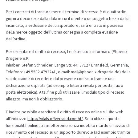
Per i contratti di fornitura merci il termine di recesso è di quattordici
giorni a decorrere dalla data in cui il cliente o un soggetto terzo da lui
incaricato, a esclusione del trasportatore, sarà entrato in possesso
della merce oggetto dell’ultima consegna a completa evasione
dell’ordine.
Per esercitare il diritto di recesso, Lei è tenuto a informarci (Phoenix
Drogerie e.K.
Inhaber: Stefan Schneider, Lange Str. 44, 37127 Dransfeld, Germania,
Telefono: +49 5502 4792241, e-mail: mail@phoenix-drogerie.de) della
sua decisione di recedere dal presente contratto tramite una
dichiarazione esplicita (ad esempio lettera inviata per posta, fax o
posta elettronica). A tal fine può utilizzare il modulo tipo di recesso
allegato, ma non è obbligatorio.
È inoltre possibile esercitare il diritto di recesso online sul sito web
all'indirizzo
https://vitalstoffversand.com
/it
/
. Se si utilizza questa
funzionalità online, trasmetteremo senza indebito ritardo un avviso di
ricevimento del recesso su un supporto durevole (ad esempio tramite