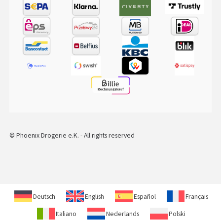
© Phoenix Drogerie e.K. - All rights reserved
Deutsch
English
Español
Français
Italiano
Nederlands
Polski