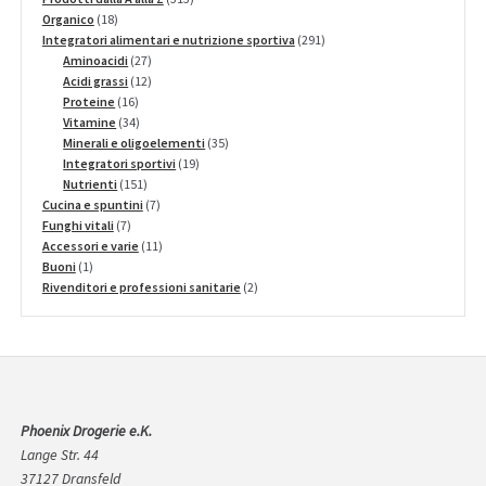
18
prodotti
Organico
18
prodotti
291
Integratori alimentari e nutrizione sportiva
291
27
prodotti
Aminoacidi
27
prodotti
12
Acidi grassi
12
16
prodotti
Proteine
16
prodotti
34
Vitamine
34
prodotti
35
Minerali e oligoelementi
35
19
prodotti
Integratori sportivi
19
151
prodotti
Nutrienti
151
prodotti
7
Cucina e spuntini
7
7
prodotti
Funghi vitali
7
prodotti
11
Accessori e varie
11
1
prodotti
Buoni
1
prodotto
2
Rivenditori e professioni sanitarie
2
prodotti
Phoenix Drogerie e.K.
Lange Str. 44
37127 Dransfeld