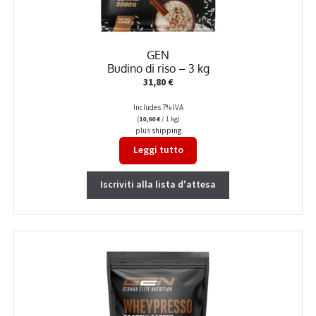
GEN
Budino di riso – 3 kg
31,80
€
Includes 7% IVA
(
10,60
€
/ 1 kg)
plus
shipping
Leggi tutto
Iscriviti alla lista d'attesa