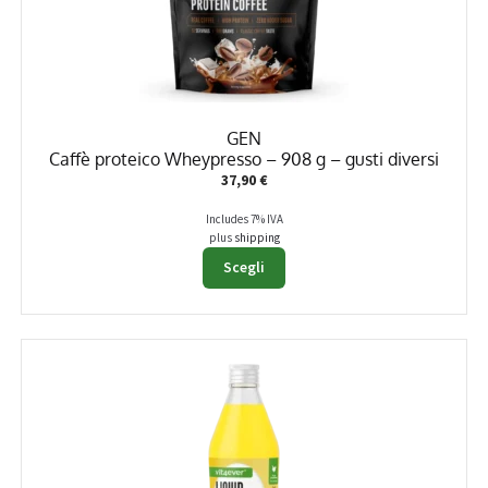
GEN
Caffè proteico Wheypresso – 908 g – gusti diversi
37,90
€
Includes 7% IVA
plus
shipping
Questo
Scegli
prodotto
ha
più
varianti.
Le
opzioni
possono
essere
scelte