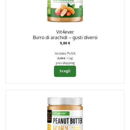
Vit4ever
Burro di arachidi – gusti diversi
9,80
€
Includes 7% IVA
(
9,80
€
/ 1 kg)
plus
shipping
Questo
Scegli
prodotto
ha
più
varianti.
Le
opzioni
possono
essere
scelte