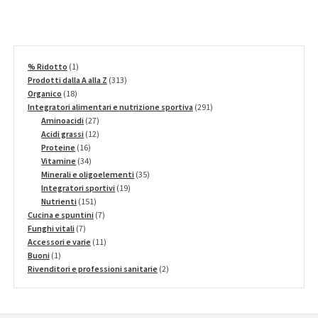
1
% Ridotto
1
prodotto
313
Prodotti dalla A alla Z
313
18
prodotti
Organico
18
prodotti
291
Integratori alimentari e nutrizione sportiva
291
27
prodotti
Aminoacidi
27
prodotti
12
Acidi grassi
12
16
prodotti
Proteine
16
prodotti
34
Vitamine
34
prodotti
35
Minerali e oligoelementi
35
19
prodotti
Integratori sportivi
19
151
prodotti
Nutrienti
151
prodotti
7
Cucina e spuntini
7
7
prodotti
Funghi vitali
7
prodotti
11
Accessori e varie
11
1
prodotti
Buoni
1
prodotto
2
Rivenditori e professioni sanitarie
2
prodotti