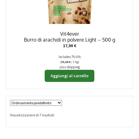
Vit4ever
Burro di arachidi in polvere Light – 500 g
17,90
€
Includes 7% IVA
(
35,60
€
/ 1 kg)
plus
shipping
Aggiungi al carrello
Visualizzazione di 7 risultati