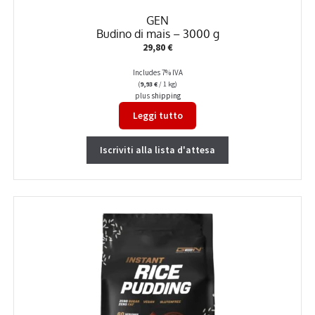
GEN
Budino di mais – 3000 g
29,80
€
Includes 7% IVA
(
9,93
€
/ 1 kg)
plus
shipping
Leggi tutto
Iscriviti alla lista d'attesa