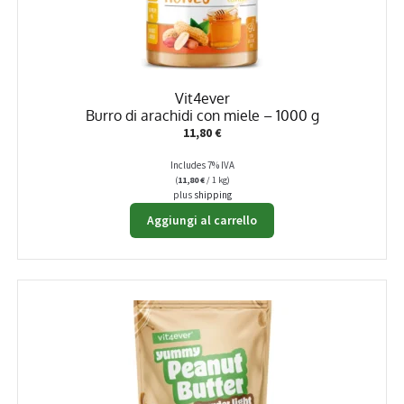
nella
pagina
del
prodotto
Vit4ever
Burro di arachidi con miele – 1000 g
11,80
€
Includes 7% IVA
(
11,80
€
/ 1 kg)
plus
shipping
Aggiungi al carrello