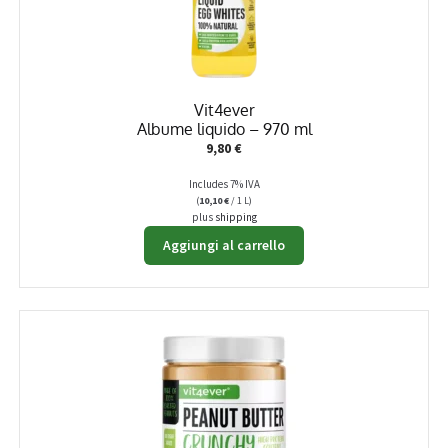
nella
pagina
del
prodotto
Vit4ever
Albume liquido – 970 ml
9,80
€
Includes 7% IVA
(
10,10
€
/ 1 L)
plus
shipping
Aggiungi al carrello