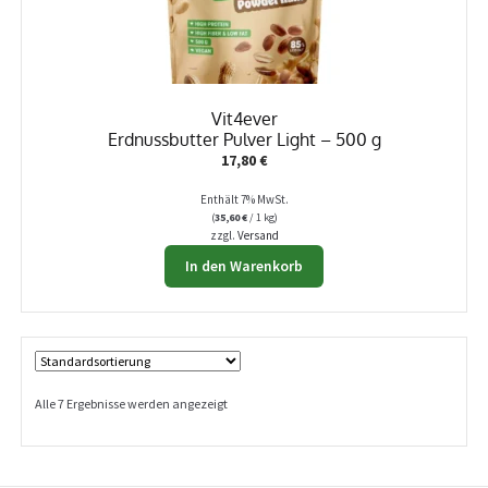
Vit4ever
Erdnussbutter Pulver Light – 500 g
17,80
€
Enthält 7% MwSt.
(
35,60
€
/ 1 kg)
zzgl.
Versand
In den Warenkorb
Alle 7 Ergebnisse werden angezeigt