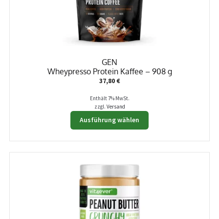
GEN
Wheypresso Protein Kaffee – 908 g
37,80
€
Enthält 7% MwSt.
zzgl.
Versand
Dieses
Ausführung wählen
Produkt
weist
mehrere
Varianten
auf.
Die
Optionen
können
auf