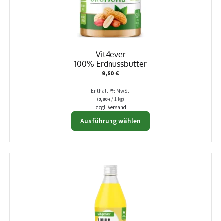
der
Produktseite
gewählt
werden
Vit4ever
100% Erdnussbutter
9,80
€
Enthält 7% MwSt.
(
9,80
€
/ 1 kg)
zzgl.
Versand
Dieses
Ausführung wählen
Produkt
weist
mehrere
Varianten
auf.
Die
Optionen
können
auf