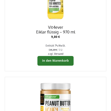
der
Produktseite
gewählt
werden
Vit4ever
Eiklar flüssig – 970 ml
9,80
€
Enthält 7% MwSt.
(
10,10
€
/ 1 L)
zzgl.
Versand
In den Warenkorb