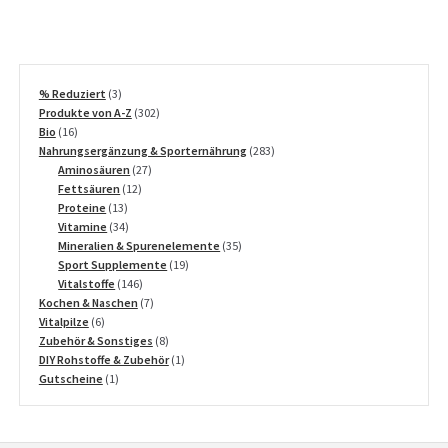
3
% Reduziert
3
Produkte
302
Produkte von A-Z
302
16
Produkte
Bio
16
Produkte
283
Nahrungsergänzung & Sporternährung
283
27
Produkte
Aminosäuren
27
12
Produkte
Fettsäuren
12
13
Produkte
Proteine
13
Produkte
34
Vitamine
34
Produkte
35
Mineralien & Spurenelemente
35
19
Produkte
Sport Supplemente
19
146
Produkte
Vitalstoffe
146
Produkte
7
Kochen & Naschen
7
6
Produkte
Vitalpilze
6
Produkte
8
Zubehör & Sonstiges
8
Produkte
1
DIY Rohstoffe & Zubehör
1
1
Produkt
Gutscheine
1
Produkt