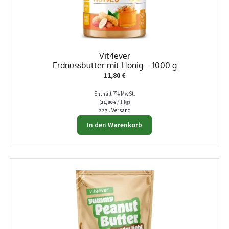
Vit4ever
Erdnussbutter mit Honig – 1000 g
11,80
€
Enthält 7% MwSt.
(
11,80
€
/ 1 kg)
zzgl.
Versand
In den Warenkorb