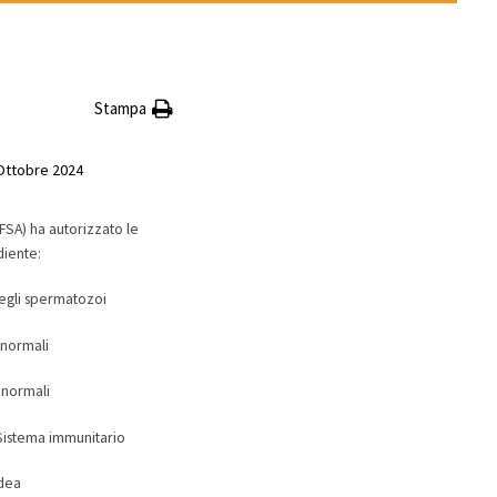
Stampa
Ottobre 2024
FSA) ha autorizzato le
diente:
degli spermatozoi
 normali
 normali
 Sistema immunitario
idea