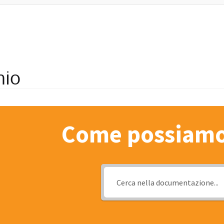
nio
Come possiamo 