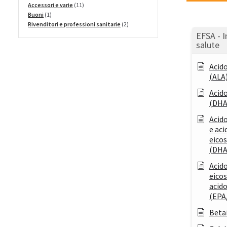
prodotti
11
Accessori e varie
11
1
prodotti
Buoni
1
prodotto
2
Rivenditori e professioni sanitarie
2
prodotti
EFSA - I
salute
Acido
(ALA
Acid
(DHA
Acid
e aci
eico
(DHA
Acid
eico
acid
(EPA
Beta