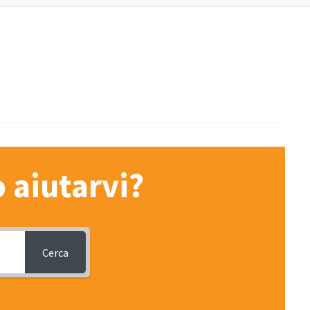
aiutarvi?
Cerca