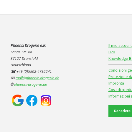
Phoenix Drogerie e.K.
Il mio account
Lange Str. 44
B2B
37127 Dransfeld
Knowledge B
Deutschland
Condizioni ge
☎ +49 (0)5502-4792241
Protezione da
📧
mail@phoenix-drogerie.de
Impronta
🌐
phoenix-drogerie.de
Costi di sped
Informazioni
Recedere 