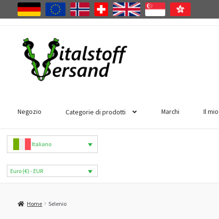
Vai
Vai
alla
al
navigazione
contenuto
Negozio
Marchi
Il mi
Categorie di prodotti
Italiano
Euro (€) - EUR
Home
Selenio