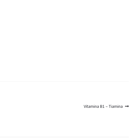
Articolo
Vitamina B1 – Tiamina
successivo: