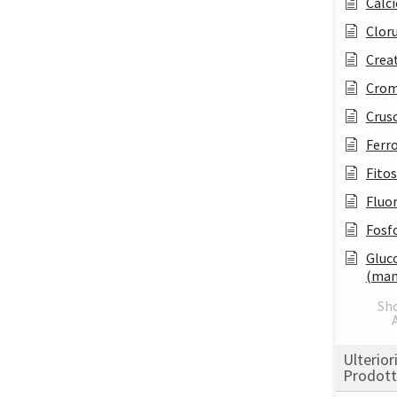
Calci
Clor
Crea
Cro
Crusc
Ferr
Fitos
Fluo
Fosf
Gluc
(man
Sh
A
Ulterior
Prodott