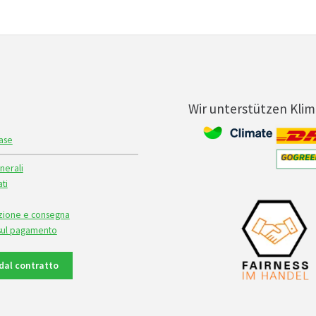
Wir unterstützen Kli
ase
nerali
ti
izione e consegna
 sul pagamento
dal contratto