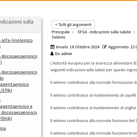
ndicazioni sulla
< Tutti gli argomenti
Principale
EFSA - Indicazioni sulla salute
Selenio
 alfa-linolenico
)
Inviato
16 Ottobre 2024
Aggiornato
22 
Da
admin
o docosaesaenoico
)
L’Autorità europea per la sicurezza alimentare (E
seguenti indicazioni sulla salute per questo ingre
o docosaesaenoico
do
Il selenio contribuisce alla normale formazione 
sapentaenoico
/EPA)
Il selenio contribuisce al mantenimento di capelli
o
sapentaenoico e
Il selenio contribuisce al mantenimento di unghie
o docosaesaenoico
/DHA)
Il selenio contribuisce alla normale funzione del
ina
Il selenio contribuisce alla normale funzione tiro