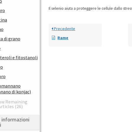
o
Il selenio aiuta a proteggere le cellule dallo stres
uro
tina
Precedente
mo
Rame
a di grano
o
teroli e fitostanoli
ro
oro
omannano
nano di konjac)
ow Remaining
rticles (26)
i informazioni
i