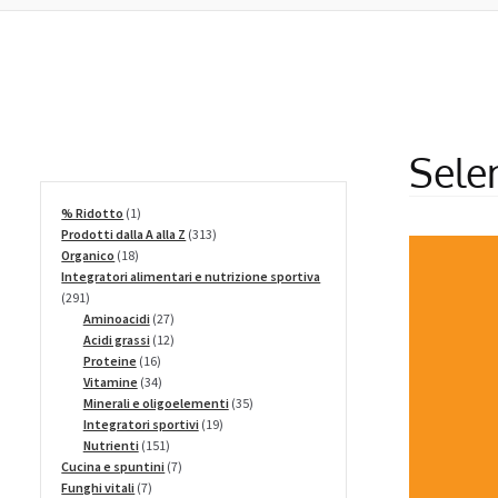
Sele
1
% Ridotto
1
prodotto
313
Prodotti dalla A alla Z
313
18
prodotti
Organico
18
prodotti
Integratori alimentari e nutrizione sportiva
291
291
prodotti
27
Aminoacidi
27
prodotti
12
Acidi grassi
12
16
prodotti
Proteine
16
prodotti
34
Vitamine
34
prodotti
35
Minerali e oligoelementi
35
19
prodotti
Integratori sportivi
19
151
prodotti
Nutrienti
151
prodotti
7
Cucina e spuntini
7
7
prodotti
Funghi vitali
7