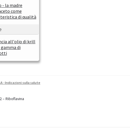
 - la madre
'aceto come
teristica di qualità
e
cia all'olio di krill
a gamma di
otti
A - Indicazioni sulla salute
azione
2 – Riboflavina
e:
i