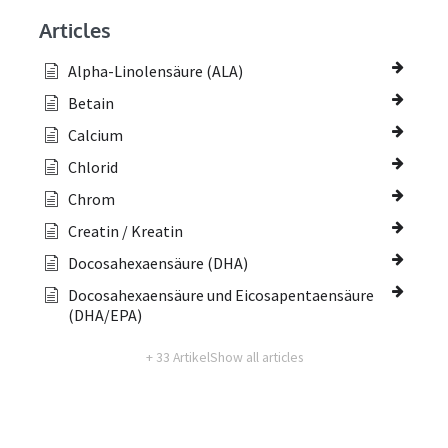
Articles
Alpha-Linolensäure (ALA)
Betain
Calcium
Chlorid
Chrom
Creatin / Kreatin
Docosahexaensäure (DHA)
Docosahexaensäure und Eicosapentaensäure
(DHA/EPA)
+ 33 Artikel
Show all articles