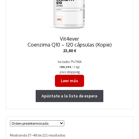
Vit4ever
Coenzima Q10 – 120 cápsulas (Kopie)
23,80
€
Includes 7% TINA
(
403,39
€
/ 1 kg)
plus
shipping
Leer más
Apúntate a la lista de espera
Mostrando 37–48 de 221 resultados