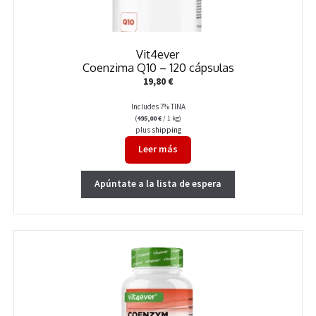
Vit4ever
Coenzima Q10 – 120 cápsulas
19,80
€
Includes 7% TINA
(
495,00
€
/ 1 kg)
plus
shipping
Leer más
Apúntate a la lista de espera