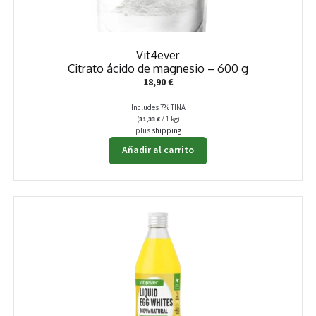
Vit4ever
Citrato ácido de magnesio – 600 g
18,90
€
Includes 7% TINA
(
31,33
€
/ 1 kg)
plus
shipping
Añadir al carrito