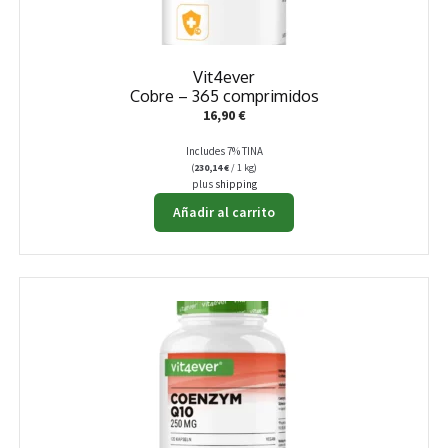
Vit4ever
Cobre – 365 comprimidos
16,90
€
Includes 7% TINA
(
230,14
€
/ 1 kg)
plus
shipping
Añadir al carrito