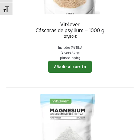
Alternar tamaño de letra
Vit4ever
Cáscaras de psyllium – 1000 g
27,90
€
Includes 7% TINA
(
27,80
€
/ 1 kg)
plus
shipping
Añadir al carrito