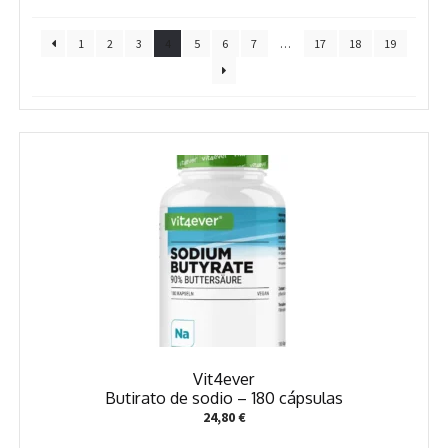
1
2
3
4
5
6
7
…
17
18
19
Vit4ever
Butirato de sodio – 180 cápsulas
24,80
€