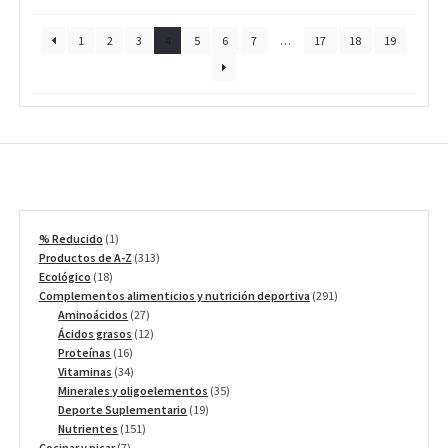
1
2
3
4
5
6
7
…
17
18
19
1
% Reducido
1
producto
313
Productos de A-Z
313
18
productos
Ecológico
18
productos
291
Complementos alimenticios y nutrición deportiva
291
27
productos
Aminoácidos
27
productos
12
Ácidos grasos
12
16
productos
Proteínas
16
productos
34
Vitaminas
34
productos
35
Minerales y oligoelementos
35
19
productos
Deporte Suplementario
19
151
productos
Nutrientes
151
7
productos
Cocinar y picar
7