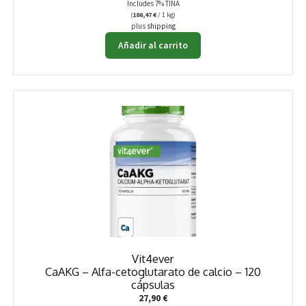
Includes 7% TINA
(
186,47
€
/ 1 kg)
plus
shipping
Añadir al carrito
Vit4ever
CaAKG – Alfa-cetoglutarato de calcio – 120
cápsulas
27,90
€