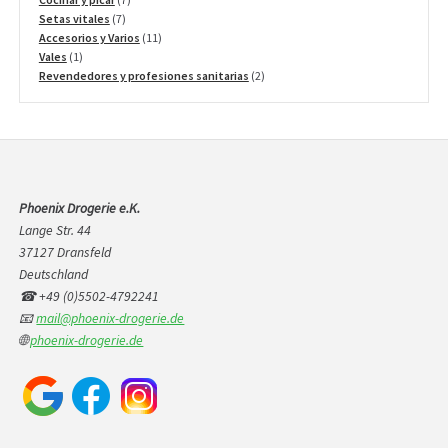
7
productos
Setas vitales
7
productos
11
Accesorios y Varios
11
1
productos
Vales
1
producto
2
Revendedores y profesiones sanitarias
2
productos
Phoenix Drogerie e.K.
Lange Str. 44
37127 Dransfeld
Deutschland
☎ +49 (0)5502-4792241
📧
mail@phoenix-drogerie.de
🌐
phoenix-drogerie.de