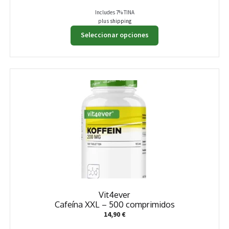
Includes 7% TINA
plus
shipping
Este
Seleccionar opciones
producto
tiene
múltiples
variantes.
Las
opciones
se
pueden
elegir
en
la
página
de
producto
Vit4ever
Cafeína XXL – 500 comprimidos
14,90
€