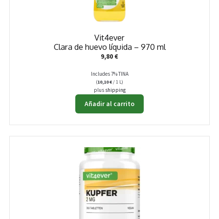
Vit4ever
Clara de huevo líquida – 970 ml
9,80
€
Includes 7% TINA
(
10,10
€
/ 1 L)
plus
shipping
Añadir al carrito