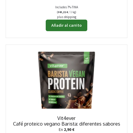
Includes 7% TINA
(
343,21
€
/ 1 kg)
plus
shipping
Añadir al carrito
Vit4ever
Café proteico vegano Barista: diferentes sabores
En
2,90
€