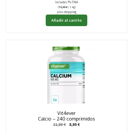
Includes 7% TINA
(
74,00
€
/ 1 kg)
plus
shipping
Añadir al carrito
Vit4ever
Calcio – 240 comprimidos
El
El
11,80
€
8,80
€
precio
precio