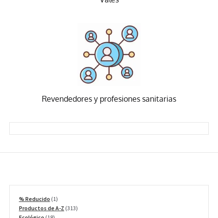
Revendedores y profesiones sanitarias
1
% Reducido
1
producto
313
Productos de A-Z
313
18
productos
Ecológico
18