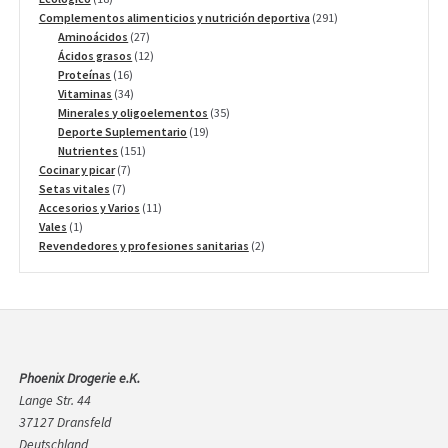
productos
291
Complementos alimenticios y nutrición deportiva
291
27
productos
Aminoácidos
27
productos
12
Ácidos grasos
12
16
productos
Proteínas
16
productos
34
Vitaminas
34
productos
35
Minerales y oligoelementos
35
19
productos
Deporte Suplementario
19
151
productos
Nutrientes
151
7
productos
Cocinar y picar
7
7
productos
Setas vitales
7
productos
11
Accesorios y Varios
11
1
productos
Vales
1
producto
2
Revendedores y profesiones sanitarias
2
productos
Phoenix Drogerie e.K.
Lange Str. 44
37127 Dransfeld
Deutschland