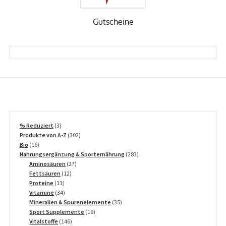
Gutscheine
3
% Reduziert
3
Produkte
302
Produkte von A-Z
302
16
Produkte
Bio
16
Produkte
283
Nahrungsergänzung & Sporternährung
283
27
Produkte
Aminosäuren
27
12
Produkte
Fettsäuren
12
13
Produkte
Proteine
13
Produkte
34
Vitamine
34
Produkte
35
Mineralien & Spurenelemente
35
19
Produkte
Sport Supplemente
19
146
Produkte
Vitalstoffe
146