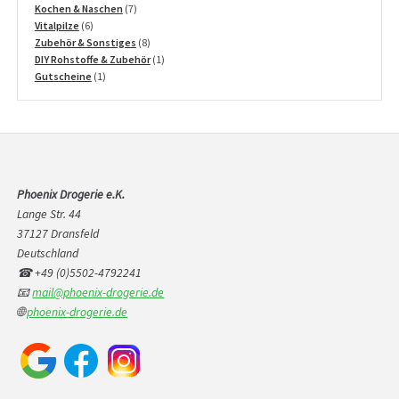
Produkte
7
Kochen & Naschen
7
6
Produkte
Vitalpilze
6
Produkte
8
Zubehör & Sonstiges
8
Produkte
1
DIY Rohstoffe & Zubehör
1
1
Produkt
Gutscheine
1
Produkt
Phoenix Drogerie e.K.
Lange Str. 44
37127 Dransfeld
Deutschland
☎ +49 (0)5502-4792241
📧
mail@phoenix-drogerie.de
🌐
phoenix-drogerie.de