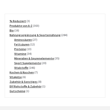
3
% Reduziert
3
Produkte
303
Produkte von A-Z
303
16
Produkte
Bio
16
Produkte
284
Nahrungsergänzung & Sporternährung
284
27
Produkte
Aminosäuren
27
12
Produkte
Fettsäuren
12
13
Produkte
Proteine
13
Produkte
34
Vitamine
34
Produkte
35
Mineralien & Spurenelemente
35
20
Produkte
Sport Supplemente
20
146
Produkte
Vitalstoffe
146
Produkte
7
Kochen & Naschen
7
6
Produkte
Vitalpilze
6
Produkte
8
Zubehör & Sonstiges
8
Produkte
1
DIY Rohstoffe & Zubehör
1
1
Produkt
Gutscheine
1
Produkt