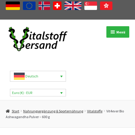
Zur
Zum
Menü
Navigation
Inhalt
springen
springen
Shop
Produktkategorien
Deutsch
Marken
Euro (€) - EUR
Mein Konto
Start
Nahrungsergänzung & Sporternährung
Vitalstoffe
Vit4ever Bio
B2B
Ashwagandha Pulver – 600 g
Blog