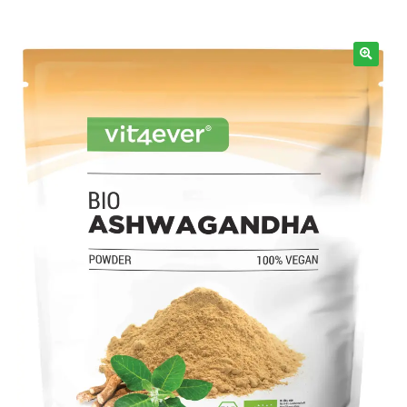
Info
🔍