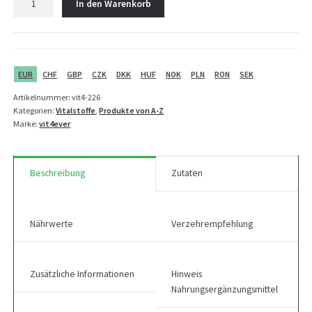
In den Warenkorb
Bio
Ashwagandha
Pulver
-
600
EUR
CHF
GBP
CZK
DKK
HUF
NOK
PLN
RON
SEK
g
Artikelnummer:
vit4-226
Menge
Kategorien:
Vitalstoffe
,
Produkte von A-Z
Marke:
vit4ever
Beschreibung
Zutaten
Nährwerte
Verzehrempfehlung
Zusätzliche Informationen
Hinweis
Nahrungsergänzungsmittel