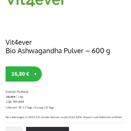
Vit4ever
Bio Ashwagandha Pulver – 600 g
16,80
€
Enthält 7% MwSt.
(
28,00
€
/ 1 kg)
zzgl.
Versand
Lieferzeit: DE 1-5 Tage • Europa 2-8 Tage
Bei Lieferungen in Nicht-EU-Länder können zusätzliche Zölle, Steuern und Gebühren anfallen.
Vit4ever