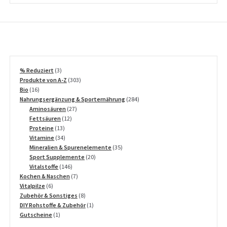
3
% Reduziert
3
Produkte
303
Produkte von A-Z
303
16
Produkte
Bio
16
Produkte
284
Nahrungsergänzung & Sporternährung
284
27
Produkte
Aminosäuren
27
12
Produkte
Fettsäuren
12
13
Produkte
Proteine
13
Produkte
34
Vitamine
34
Produkte
35
Mineralien & Spurenelemente
35
20
Produkte
Sport Supplemente
20
146
Produkte
Vitalstoffe
146
Produkte
7
Kochen & Naschen
7
6
Produkte
Vitalpilze
6
Produkte
8
Zubehör & Sonstiges
8
Produkte
1
DIY Rohstoffe & Zubehör
1
1
Produkt
Gutscheine
1
Produkt