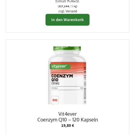
Enthält 7% MwSt.
(
217,14
€
/ 1 kg)
zzgl.
Versand
In den Warenkorb
Vit4ever
Coenzym Q10 – 120 Kapseln
19,80
€