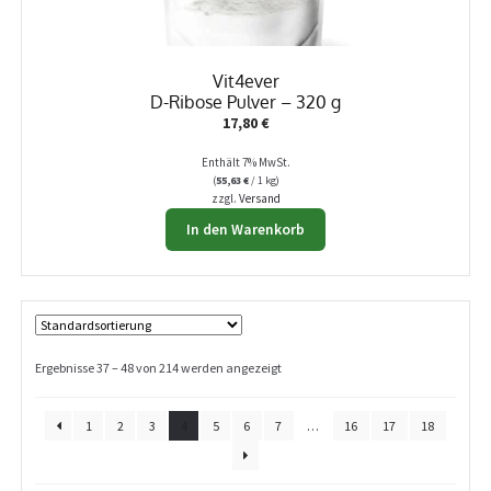
Vit4ever
D-Ribose Pulver – 320 g
17,80
€
Enthält 7% MwSt.
(
55,63
€
/ 1 kg)
zzgl.
Versand
In den Warenkorb
Ergebnisse 37 – 48 von 214 werden angezeigt
1
2
3
4
5
6
7
…
16
17
18