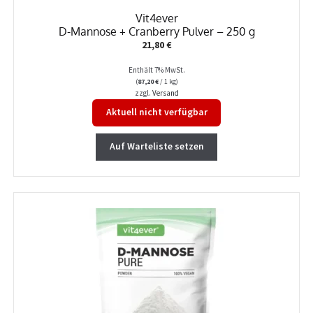
Vit4ever
D-Mannose + Cranberry Pulver – 250 g
21,80
€
Enthält 7% MwSt.
(
87,20
€
/ 1 kg)
zzgl.
Versand
Aktuell nicht verfügbar
Auf Warteliste setzen