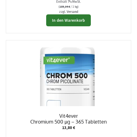
Enthält 7% MwSt.
(
189,04
€
/ 1 kg)
zzgl.
Versand
In den Warenkorb
Vit4ever
Chromium 500 µg – 365 Tabletten
13,80
€