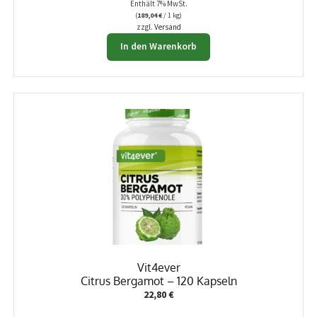
Enthält 7% MwSt.
(
189,04
€
/ 1 kg)
zzgl.
Versand
In den Warenkorb
Vit4ever
Citrus Bergamot – 120 Kapseln
22,80
€