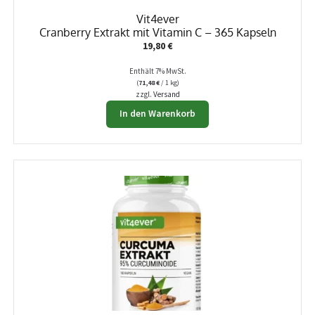
Vit4ever
Cranberry Extrakt mit Vitamin C – 365 Kapseln
19,80
€
Enthält 7% MwSt.
(
71,48
€
/ 1 kg)
zzgl.
Versand
In den Warenkorb