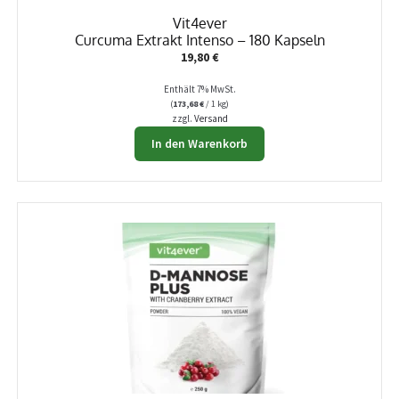
Vit4ever
Curcuma Extrakt Intenso – 180 Kapseln
19,80
€
Enthält 7% MwSt.
(
173,68
€
/ 1 kg)
zzgl.
Versand
In den Warenkorb