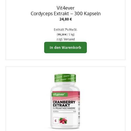
Vit4ever
Cordyceps Extrakt – 300 Kapseln
24,80
€
Enthält 7% MwSt.
(
99,20
€
/ 1 kg)
zzgl.
Versand
In den Warenkorb