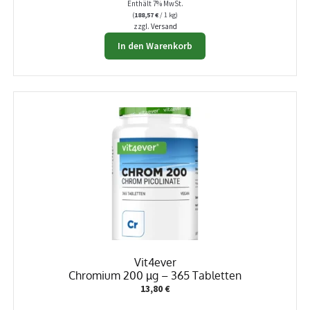
Enthält 7% MwSt.
(
188,57
€
/ 1 kg)
zzgl.
Versand
In den Warenkorb
Vit4ever
Chromium 200 µg – 365 Tabletten
13,80
€