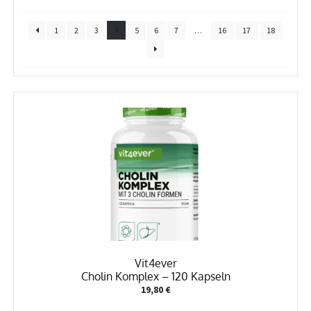
1
2
3
4
5
6
7
…
16
17
18
Vit4ever
Cholin Komplex – 120 Kapseln
19,80
€