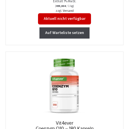
Enthält 7% MwSt.
(
495,00
€
/ 1 kg)
zzgl.
Versand
Aktuell nicht verfügbar
Auf Warteliste setzen
Vit4ever
Coenzym Q10 – 180 Kapseln