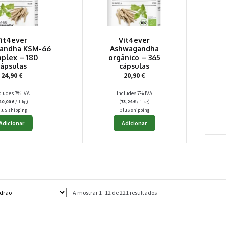
Vit4ever
Vit4ever
andha KSM-66
Ashwagandha
plex – 180
orgânico – 365
cápsulas
cápsulas
24,90
€
20,90
€
cludes 7% IVA
Includes 7% IVA
10,00
€
/ 1 kg)
(
73,24
€
/ 1 kg)
lus
plus
shipping
shipping
Adicionar
Adicionar
A mostrar 1–12 de 221 resultados