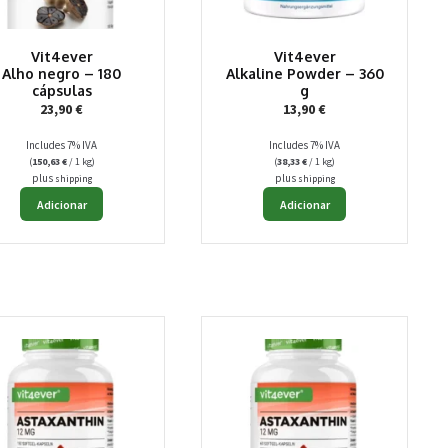
Vit4ever
Vit4ever
Alho negro – 180
Alkaline Powder – 360
cápsulas
g
23,90
€
13,90
€
Includes 7% IVA
Includes 7% IVA
(
150,63
€
/ 1 kg)
(
38,33
€
/ 1 kg)
plus
plus
shipping
shipping
Adicionar
Adicionar