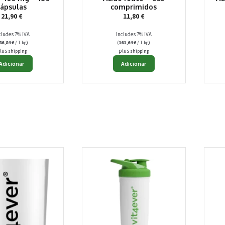
cápsulas
comprimidos
21,90
€
11,80
€
cludes 7% IVA
Includes 7% IVA
86,84
€
/ 1 kg)
(
161,64
€
/ 1 kg)
lus
plus
shipping
shipping
Adicionar
Adicionar