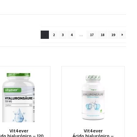
1
2
3
4
…
17
18
19
Vit4ever
Vit4ever
ido hialurónico – 120
Ácido hialurónico –