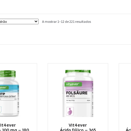
A mostrar 1–12 de 221 resultados
Vit4ever
Vit4ever
– 100 mg – 180
Ácido fólico – 365
Ác