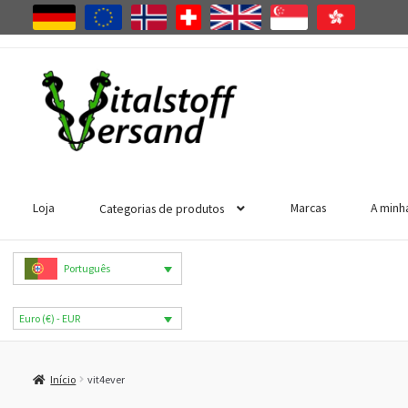
Ir
Saltar
para
para
a
o
navegação
conteúdo
Loja
Marcas
A minh
Categorias de produtos
Português
Euro (€) - EUR
Início
vit4ever