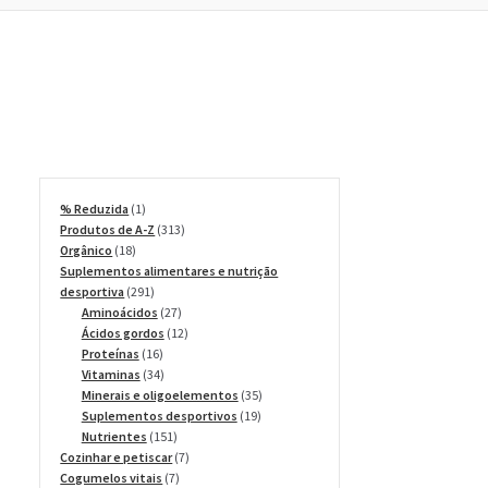
1
% Reduzida
1
produto
313
Produtos de A-Z
313
18
produtos
Orgânico
18
produtos
Suplementos alimentares e nutrição
291
desportiva
291
produtos
27
Aminoácidos
27
produtos
12
Ácidos gordos
12
16
produtos
Proteínas
16
produtos
34
Vitaminas
34
produtos
35
Minerais e oligoelementos
35
19
produtos
Suplementos desportivos
19
151
produtos
Nutrientes
151
produtos
7
Cozinhar e petiscar
7
7
produtos
Cogumelos vitais
7