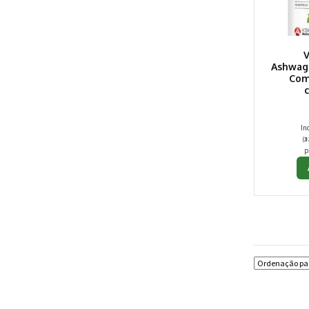
Ashwag
Com
In
(
3
p