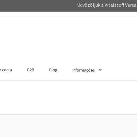
Üdvözöljük a Vitalstoff Vers
Καλώς ήρθατε στο Vitalstoff
a conta
B2B
Blog
Informações