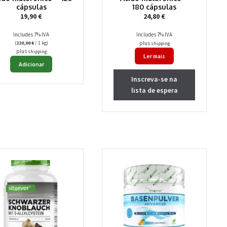
cápsulas
180 cápsulas
19,90
€
24,80
€
Includes 7% IVA
Includes 7% IVA
(
220,00
€
/ 1 kg)
plus
shipping
plus
shipping
Ler mais
Adicionar
Inscreva-se na
lista de espera