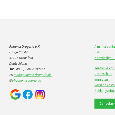
Phoenix Drogerie e.K.
A minha conta
Lange Str. 44
B2B
37127 Dransfeld
Knowledge B
Deutschland
Termos e cond
☎ +49 (0)5502-4792241
Datenschutz
📧
mail@phoenix-drogerie.de
Impressum
🌐
phoenix-drogerie.de
Versandkoste
Zahlungsinfo
Cancelar 