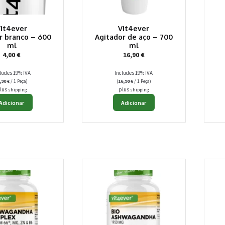
Vit4ever
Vit4ever
r branco – 600
Agitador de aço – 700
ml
ml
4,00
€
16,90
€
ludes 19% IVA
Includes 19% IVA
,90
€
/ 1 Peça)
(
16,90
€
/ 1 Peça)
lus
plus
shipping
shipping
Adicionar
Adicionar