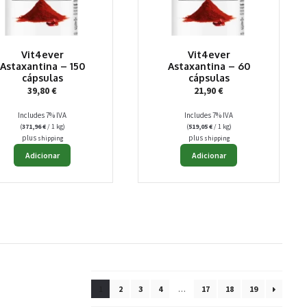
Vit4ever
Vit4ever
Astaxantina – 150
Astaxantina – 60
cápsulas
cápsulas
39,80
€
21,90
€
Includes 7% IVA
Includes 7% IVA
(
371,96
€
/ 1 kg)
(
519,05
€
/ 1 kg)
plus
plus
shipping
shipping
Adicionar
Adicionar
1
2
3
4
…
17
18
19