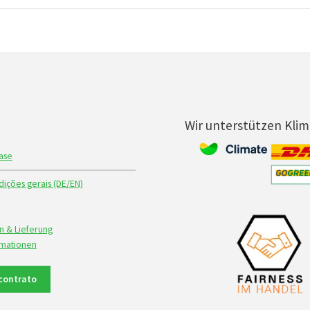
Wir unterstützen Kli
ase
ições gerais (DE/EN)
n & Lieferung
rmationen
contrato