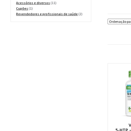
produtos
11
Acessórios e diversos
11
1
produtos
Cupões
1
produto
2
Revendedores e profissionais de saúde
2
produtos
5-HTP 