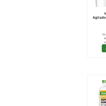
Agitado
Inc
(
3
p